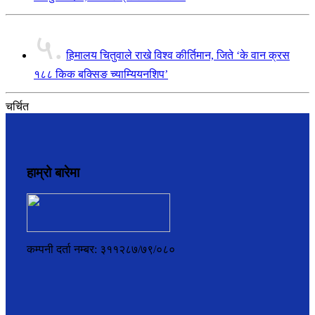
५.
हिमालय चितुवाले राखे विश्व कीर्तिमान, जिते ‘के वान क्रस
१८८ किक बक्सिङ च्याम्यियनशिप’
चर्चित
हाम्रो बारेमा
कम्पनी दर्ता नम्बर: ३११२८७/७९/०८०