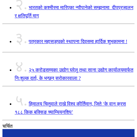
२.
भारतको कश्मीरमा मारिएका न्यौपानेको सम्झनामा दीपप्रज्वलन
र क्षतिपूर्ति माग
३.
पत्रकार महासङ्घको स्थापना दिवसमा हार्दिक शुभकामना !
४.
२५ करोडसम्मका उद्योग घरेलु तथा साना उद्योग कार्यालयमार्फत
निःशुल्क दर्ता, के भन्छन् सरोकारवाला ?
५.
हिमालय चितुवाले राखे विश्व कीर्तिमान, जिते ‘के वान क्रस
१८८ किक बक्सिङ च्याम्यियनशिप’
चर्चित