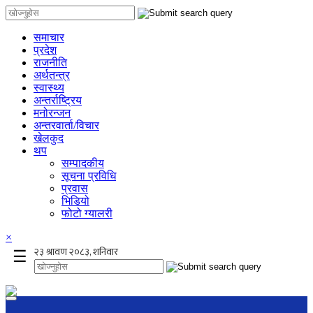
समाचार
प्रदेश
राजनीति
अर्थतन्त्र
स्वास्थ्य
अन्तर्राष्ट्रिय
मनोरन्जन
अन्तरवार्ता/विचार
खेलकुद
थप
सम्पादकीय
सूचना प्रविधि
प्रवास
भिडियो
फोटो ग्यालरी
×
☰