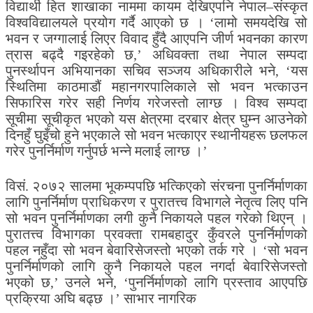
विद्यार्थी हित शाखाका नाममा कायम देखिएपनि नेपाल–संस्कृत
विश्वविद्यालयले प्रयोग गर्दै आएको छ । ‘लामो समयदेखि सो
भवन र जग्गालाई लिएर विवाद हुँदै आएपनि जीर्ण भवनका कारण
त्रास बढ्दै गइरहेको छ,’ अधिवक्ता तथा नेपाल सम्पदा
पुनर्स्थापन अभियानका सचिव सञ्जय अधिकारीले भने, ‘यस
स्थितिमा काठमाडौं महानगरपालिकाले सो भवन भत्काउन
सिफारिस गरेर सही निर्णय गरेजस्तो लाग्छ । विश्व सम्पदा
सूचीमा सूचीकृत भएको यस क्षेत्रमा दरबार क्षेत्र घुम्न आउनेको
दिनहुँ घुइँचो हुने भएकाले सो भवन भत्काएर स्थानीयहरू छलफल
गरेर पुनर्निर्माण गर्नुपर्छ भन्ने मलाई लाग्छ ।’
विसं. २०७२ सालमा भूकम्पपछि भत्किएको संरचना पुनर्निर्माणका
लागि पुनर्निर्माण प्राधिकरण र पुरातत्त्व विभागले नेतृत्व लिए पनि
सो भवन पुनर्निर्माणका लगी कुनै निकायले पहल गरेको थिएन् ।
पुरातत्त्व विभागका प्रवक्ता रामबहादुर कुँवरले पुनर्निर्माणको
पहल नहुँदा सो भवन बेवारिसेजस्तो भएको तर्क गरे । ‘सो भवन
पुनर्निर्माणको लागि कुनै निकायले पहल नगर्दा बेवारिसेजस्तो
भएको छ,’ उनले भने, ‘पुनर्निर्माणको लागि प्रस्ताव आएपछि
प्रक्रिया अघि बढ्छ ।’ साभार नागरिक