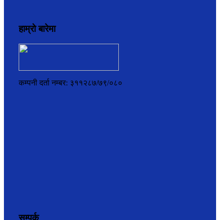
हाम्रो बारेमा
कम्पनी दर्ता नम्बर: ३११२८७/७९/०८०
सम्पर्क