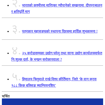
२.
भारतको कश्मीरमा मारिएका न्यौपानेको सम्झनामा दीपप्रज्वलन
र क्षतिपूर्ति माग
३.
पत्रकार महासङ्घको स्थापना दिवसमा हार्दिक शुभकामना !
४.
२५ करोडसम्मका उद्योग घरेलु तथा साना उद्योग कार्यालयमार्फत
निःशुल्क दर्ता, के भन्छन् सरोकारवाला ?
५.
हिमालय चितुवाले राखे विश्व कीर्तिमान, जिते ‘के वान क्रस
१८८ किक बक्सिङ च्याम्यियनशिप’
चर्चित