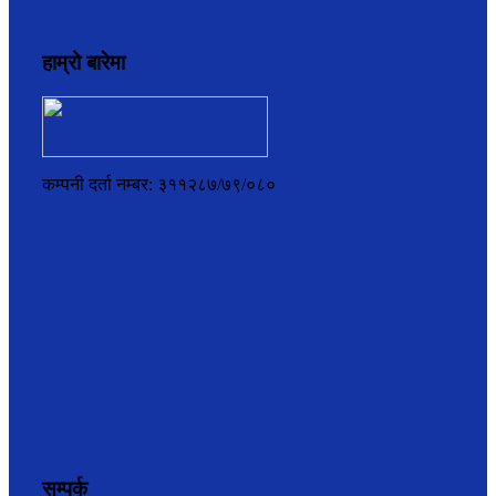
हाम्रो बारेमा
कम्पनी दर्ता नम्बर: ३११२८७/७९/०८०
सम्पर्क