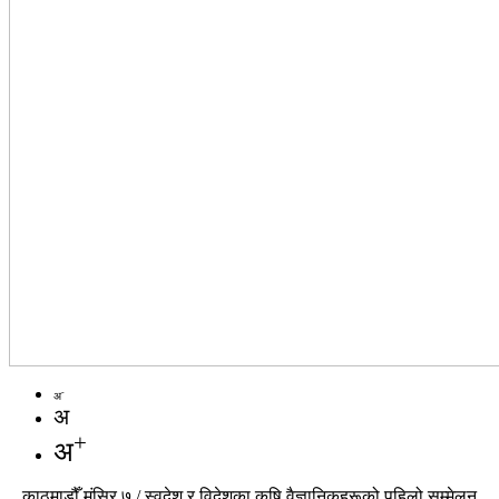
-
अ
अ
+
अ
काठमाडौँ,मंसिर ७ / स्वदेश र विदेशका कृषि वैज्ञानिकहरूको पहिलो सम्मेलन