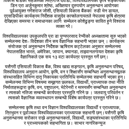
विकास बोर्डका सहअध्यक्ष मित्रराज दवाडी, विश्वविद्यालयका कृषि सङ्कायका
डिन प्रा अर्जुनकुमार श्रेष्ठ, अख्तियार दुरुपयोग अनुसन्धान आयोगका
पूर्वआयुक्त गणेशराज जोशी, एसियाली विकास बैंकका रुडी भेन डायल,
एएसडिपीका कार्यक्रम निर्देशक वासुदेव काफ्लेलगायतले नेपालमा कृषि क्षेत्रमा
देखिएका समस्या र समाधानका लागि सम्मेलन कोशेढुङ्गा सावित हुने विश्वास
व्यक्त गरे।
विश्वविद्यालयका उपकुलपति प्रा डा पुण्यप्रसाद रेग्मीको अध्यक्षतामा सुरु भएको
सम्मेलनमा देश– विदेशका तीन सय वैज्ञानिक सहभागी भएका छन् । कार्यक्रम
संयोजक एवं अनुसन्धान निर्देशक ऋषिराम कट्टेलका अनुसार सम्मेलनमा
नेपालसहित भारत, अमेरिका, जापान, क्यानडा, ताइवानलगायत देशका कृषि
वैज्ञानिकले एक सय १३ वटा कार्यपत्र प्रस्तुत गर्ने छन्।
यसैगरी एसियाली विकास बैंक, विश्व खाद्य सङ्गठन, कृषि अनुसन्धान परिषद्,
विश्वविद्यालय अनुदान आयोग, कृषि, वन र शिक्षासँग सम्बन्धित अनुसन्धानमूलक
संस्थासहित विभिन्न दातृ निकायका प्रतिनिधि सम्मेलनमा सहभागी भएका हुन्।
सम्मेलनमा विभिन्न विषयमा समूहगत छलफल, विद्यार्थी, प्राध्यापक तथा नीति
निर्माताहरूद्वारा कृषि, वन, पशुपालन, भेटेरेनरी र मत्स्यसँग सम्बन्धित अनुसन्धान
र त्यसको नतिजा सम्बन्धी कार्यपत्र प्रस्तुति गरिने छ । जलवायु परिवर्तन र
त्यसको वैज्ञानिक व्यवस्थापन सम्बन्धी विशेष कार्यपत्र प्रस्तुत गरिने छ।
सम्मेलनमा कृषि तथा वन विज्ञान विश्वविद्यालयका विद्यार्थी र प्राध्यापक,
त्रिभुवन र पूर्वाञ्चल विश्वविद्यालयका प्राध्यापक सहभागी छन्।यसैगरी कृषि
अनुसन्धानमा सरोकार राख्ने अनुसन्धानकर्ता, विद्यार्थी, सङ्घसंस्थाका प्रतिनिधि
र प्राध्यापकको सहभागिता छ। साभार नागरिकन्युज