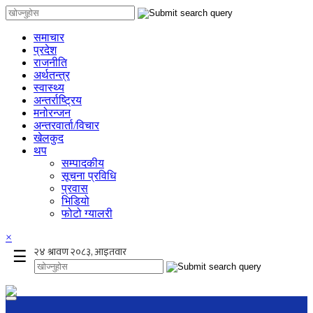
समाचार
प्रदेश
राजनीति
अर्थतन्त्र
स्वास्थ्य
अन्तर्राष्ट्रिय
मनोरन्जन
अन्तरवार्ता/विचार
खेलकुद
थप
सम्पादकीय
सूचना प्रविधि
प्रवास
भिडियो
फोटो ग्यालरी
×
☰