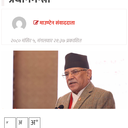
मनोरन्जन
अन्तरवार्ता/
विचार
माउण्टेन संवाददाता
खेलकुद
२०८० मंसिर ५, मंगलवार २१:३७ प्रकाशित
थप
+
अ
अ
-
अ