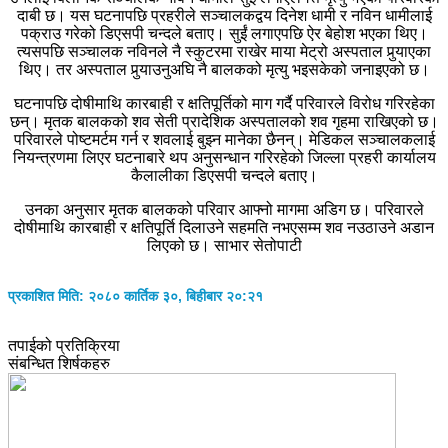
दाबी छ। यस घटनापछि प्रहरीले सञ्चालकद्वय दिनेश धामी र नविन धामीलाई
पक्राउ गरेको डिएसपी चन्दले बताए। सुईं लगाएपछि ऐर बेहोश भएका थिए।
त्यसपछि सञ्चालक नविनले नै स्कुटरमा राखेर माया मेट्रो अस्पताल पुर्‍याएका
थिए। तर अस्पताल पुर्‍याउनुअघि नै बालकको मृत्यु भइसकेको जनाइएको छ।
घटनापछि दोषीमाथि कारबाही र क्षतिपूर्तिको माग गर्दै परिवारले विरोध गरिरहेका
छन्। मृतक बालकको शव सेती प्रादेशिक अस्पतालको शव गृहमा राखिएको छ।
परिवारले पोष्टमर्टम गर्न र शवलाई बुझ्न मानेका छैनन्। मेडिकल सञ्चालकलाई
नियन्त्रणमा लिएर घटनाबारे थप अनुसन्धान गरिरहेको जिल्ला प्रहरी कार्यालय
कैलालीका डिएसपी चन्दले बताए।
उनका अनुसार मृतक बालकको परिवार आफ्नो मागमा अडिग छ। परिवारले
दोषीमाथि कारबाही र क्षतिपूर्ति दिलाउने सहमति नभएसम्म शव नउठाउने अडान
लिएको छ। साभार सेतोपाटी
प्रकाशित मिति: २०८० कार्तिक ३०, बिहीबार २०:२१
तपाईको प्रतिक्रिया
संबन्धित शिर्षकहरु