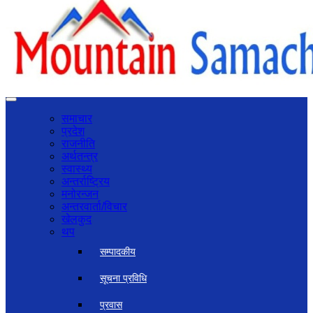
समाचार
प्रदेश
राजनीति
अर्थतन्त्र
स्वास्थ्य
अन्तर्राष्ट्रिय
मनोरन्जन
अन्तरवार्ता/विचार
खेलकुद
थप
सम्पादकीय
सूचना प्रविधि
प्रवास