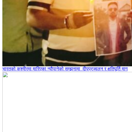
भारतको कश्मीरमा मारिएका न्यौपानेको सम्झनामा दीपप्रज्वलन र क्षतिपूर्ति माग