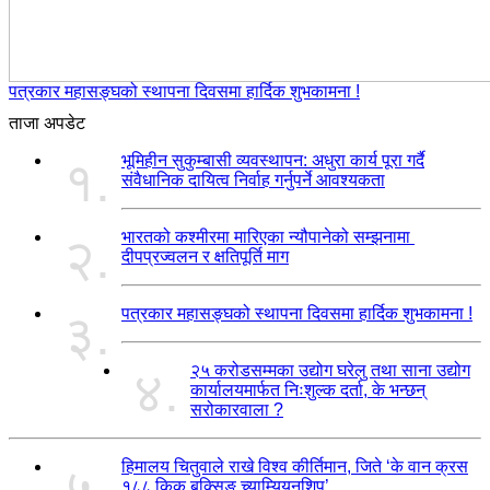
पत्रकार महासङ्घको स्थापना दिवसमा हार्दिक शुभकामना !
ताजा अपडेट
भूमिहीन सुकुम्बासी व्यवस्थापन: अधुरा कार्य पूरा गर्दै
१.
संवैधानिक दायित्व निर्वाह गर्नुपर्ने आवश्यकता
भारतको कश्मीरमा मारिएका न्यौपानेको सम्झनामा
२.
दीपप्रज्वलन र क्षतिपूर्ति माग
पत्रकार महासङ्घको स्थापना दिवसमा हार्दिक शुभकामना !
३.
२५ करोडसम्मका उद्योग घरेलु तथा साना उद्योग
४.
कार्यालयमार्फत निःशुल्क दर्ता, के भन्छन्
सरोकारवाला ?
हिमालय चितुवाले राखे विश्व कीर्तिमान, जिते ‘के वान क्रस
५.
१८८ किक बक्सिङ च्याम्यियनशिप’