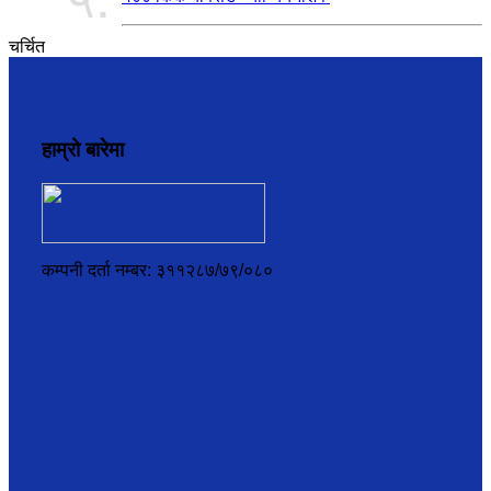
चर्चित
हाम्रो बारेमा
कम्पनी दर्ता नम्बर: ३११२८७/७९/०८०