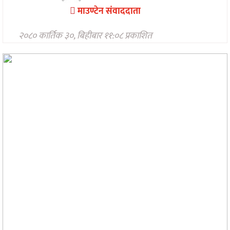
मनोरन्जन
माउण्टेन संवाददाता
अन्तरवार्ता/
२०८० कार्तिक ३०, बिहीबार ११:०८ प्रकाशित
विचार
खेलकुद
थप