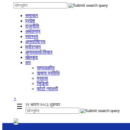
समाचार
प्रदेश
राजनीति
अर्थतन्त्र
स्वास्थ्य
अन्तर्राष्ट्रिय
मनोरन्जन
अन्तरवार्ता/विचार
खेलकुद
थप
सम्पादकीय
सूचना प्रविधि
प्रवास
भिडियो
फोटो ग्यालरी
×
☰