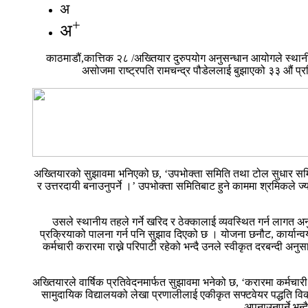
अ
+
अ
काठमाडौं,कात्तिक २८ /अख्तियार दुरुपयोग अनुसन्धान आयोगले स्थान
असोजमा राष्ट्रपति रामचन्द्र पौडेललाई बुझाएको ३३ औं प्
अख्तियारको सुझावमा भनिएको छ, ‘उपभोक्ता समिति तथा टोल सुधार समि
र उत्तरदायी बनाउनुपर्ने ।’ उपभोक्ता समितिबाट हुने काममा श्रमिकले ज
उसले स्थानीय तहले गर्ने खरिद र ठेक्कालाई व्यवस्थित गर्न लागत 
प्रक्रियाको पालना गर्न पनि सुझाव दिएको छ । योजना छनौट, कार्यान्
कर्मचारी करारमा राख्ने परिपाटी रहेको भन्दै उनले स्वीकृत दरबन्दी 
अख्तियारले वार्षिक प्रतिवेदनमार्फत सुझावमा भनेको छ, ‘करारमा कर्मचारी र
सामुदायिक विद्यालयको लेखा प्रणालीलाई एकीकृत सफ्टवेयर पद्धति विकास 
अपनाउनुपर्ने भन