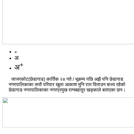
-
अ
अ
+
अ
जाजरकोट(छेडागाड) कार्तिक २४ गते / भूकम्प पछि अझै पनि छेडागाड
नगरपालिकाका सयौ परिवार खुला आकाश मुनि रात विताउन बाध्य रहेको
छेडागाड नगरपालिकाका नगरप्रमुख रत्नबहादुर खड्काले बताएका छन।