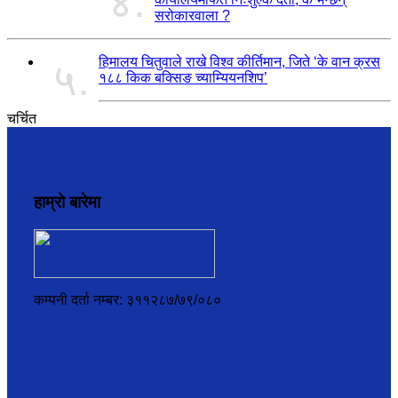
४.
सरोकारवाला ?
हिमालय चितुवाले राखे विश्व कीर्तिमान, जिते ‘के वान क्रस
५.
१८८ किक बक्सिङ च्याम्यियनशिप’
चर्चित
हाम्रो बारेमा
कम्पनी दर्ता नम्बर: ३११२८७/७९/०८०