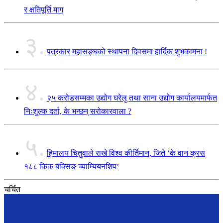
र क्षतिपूर्ति माग
३.
पत्रकार महासङ्घको स्थापना दिवसमा हार्दिक शुभकामना !
४.
२५ करोडसम्मका उद्योग घरेलु तथा साना उद्योग कार्यालयमार्फत
निःशुल्क दर्ता, के भन्छन् सरोकारवाला ?
५.
हिमालय चितुवाले राखे विश्व कीर्तिमान, जिते ‘के वान क्रस
१८८ किक बक्सिङ च्याम्यियनशिप’
चर्चित