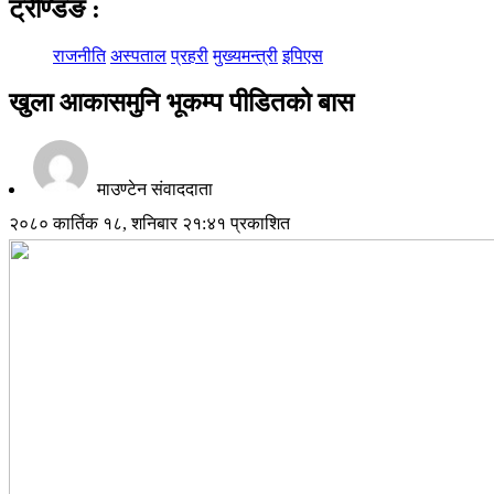
ट्रेण्डिङ
:
राजनीति
अस्पताल
प्रहरी
मुख्यमन्त्री
इपिएस
खुला आकासमुनि भूकम्प पीडितको बास
माउण्टेन संवाददाता
२०८० कार्तिक १८, शनिबार २१:४१ प्रकाशित