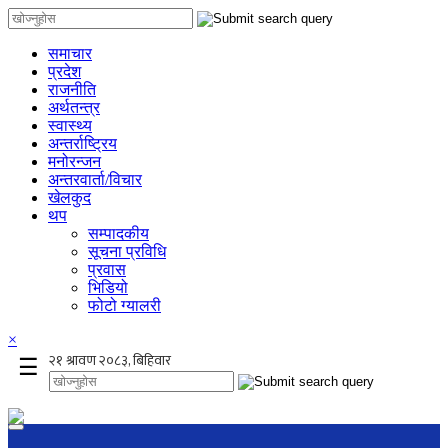
समाचार
प्रदेश
राजनीति
अर्थतन्त्र
स्वास्थ्य
अन्तर्राष्ट्रिय
मनोरन्जन
अन्तरवार्ता/विचार
खेलकुद
थप
सम्पादकीय
सूचना प्रविधि
प्रवास
भिडियो
फोटो ग्यालरी
×
☰