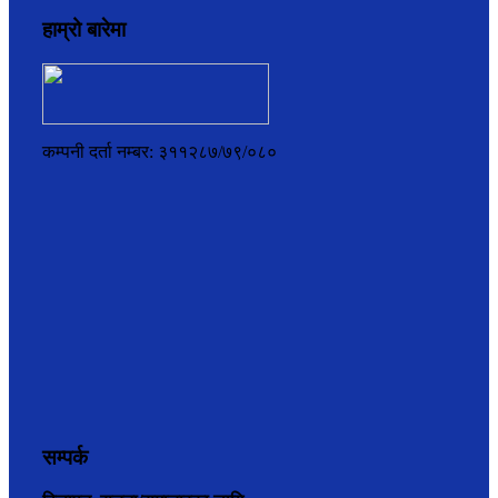
हाम्रो बारेमा
कम्पनी दर्ता नम्बर: ३११२८७/७९/०८०
सम्पर्क