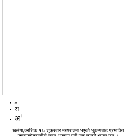
-
अ
अ
+
अ
खलंगा,कात्तिक १८/ शुक्रबार मध्यरातमा भएको भूकम्पबाट प्रभावित
जाजरकोटबासीले खुला आकास मुनी रात काट्ने भएका छन् ।