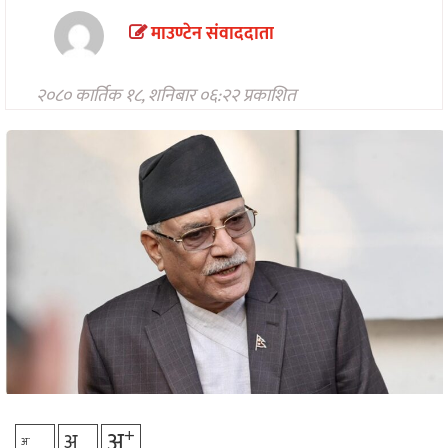
मनोरन्जन
माउण्टेन संवाददाता
अन्तरवार्ता/
विचार
२०८० कार्तिक १८, शनिबार ०६:२२ प्रकाशित
खेलकुद
थप
+
अ
अ
-
अ