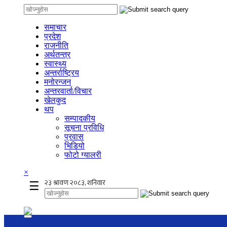
समाचार
प्रदेश
राजनीति
अर्थतन्त्र
स्वास्थ्य
अन्तर्राष्ट्रिय
मनोरन्जन
अन्तरवार्ता/विचार
खेलकुद
थप
सम्पादकीय
सूचना प्रविधि
प्रवास
भिडियो
फोटो ग्यालरी
×
☰