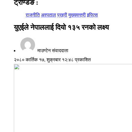
ट्रेण्डिङ
:
राजनीति
अस्पताल
प्रहरी
मुख्यमन्त्री
इपिएस
युएईले नेपाललाई दियो १३५ रनको लक्ष्य
माउण्टेन संवाददाता
२०८० कार्तिक १७, शुक्रबार १२:४८ प्रकाशित