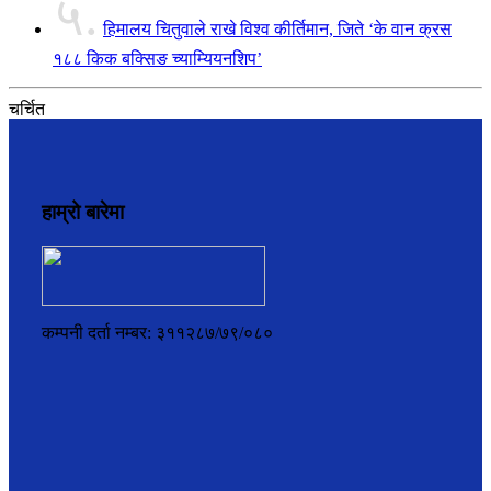
५.
हिमालय चितुवाले राखे विश्व कीर्तिमान, जिते ‘के वान क्रस
१८८ किक बक्सिङ च्याम्यियनशिप’
चर्चित
हाम्रो बारेमा
कम्पनी दर्ता नम्बर: ३११२८७/७९/०८०