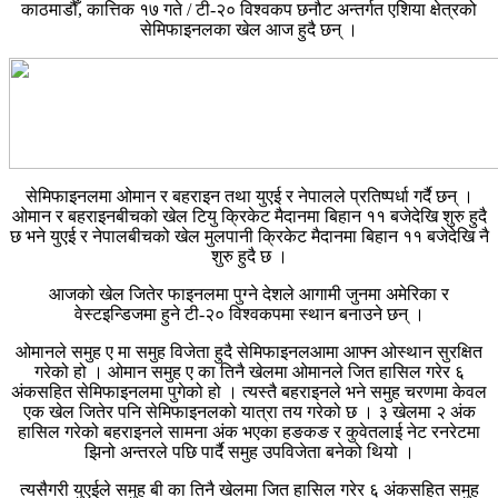
काठमाडौँ, कात्तिक १७ गते / टी-२० विश्वकप छनौट अन्तर्गत एशिया क्षेत्रको
सेमिफाइनलका खेल आज हुदै छन् ।
सेमिफाइनलमा ओमान र बहराइन तथा युएई र नेपालले प्रतिष्पर्धा गर्दै छन् ।
ओमान र बहराइनबीचको खेल टियु क्रिकेट मैदानमा बिहान ११ बजेदेखि शुरु हुदै
छ भने युएई र नेपालबीचको खेल मुलपानी क्रिकेट मैदानमा बिहान ११ बजेदेखि नै
शुरु हुदै छ ।
आजको खेल जितेर फाइनलमा पुग्ने देशले आगामी जुनमा अमेरिका र
वेस्टइन्डिजमा हुने टी-२० विश्वकपमा स्थान बनाउने छन् ।
ओमानले समुह ए मा समुह विजेता हुदै सेमिफाइनलआमा आफ्न ओस्थान सुरक्षित
गरेको हो । ओमान समुह ए का तिनै खेलमा ओमानले जित हासिल गरेर ६
अंकसहित सेमिफाइनलमा पुगेको हो । त्यस्तै बहराइनले भने समुह चरणमा केवल
एक खेल जितेर पनि सेमिफाइनलको यात्रा तय गरेको छ । ३ खेलमा २ अंक
हासिल गरेको बहराइनले सामना अंक भएका हङकङ र कुवेतलाई नेट रनरेटमा
झिनो अन्तरले पछि पार्दै समुह उपविजेता बनेको थियो ।
त्यसैगरी युएईले समुह बी का तिनै खेलमा जित हासिल गरेर ६ अंकसहित समुह