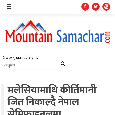
☰
समाचार
प्रदेश
राजनीति
मलेसियामाथि कीर्तिमानी
अर्थतन्त्र
स्वास्थ्य
जित निकाल्दै नेपाल
अन्तर्राष्ट्रिय
सेमिफाइनलमा