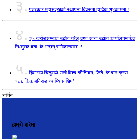
३.
पत्रकार महासङ्घको स्थापना दिवसमा हार्दिक शुभकामना !
४.
२५ करोडसम्मका उद्योग घरेलु तथा साना उद्योग कार्यालयमार्फत
निःशुल्क दर्ता, के भन्छन् सरोकारवाला ?
५.
हिमालय चितुवाले राखे विश्व कीर्तिमान, जिते ‘के वान क्रस
१८८ किक बक्सिङ च्याम्यियनशिप’
चर्चित
हाम्रो बारेमा