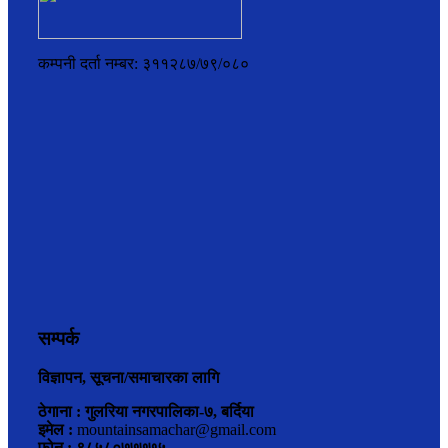
कम्पनी दर्ता नम्बर: ३११२८७/७९/०८०
सम्पर्क
विज्ञापन, सूचना/समाचारका लागि
ठेगाना : गुलरिया नगरपालिका-७, बर्दिया
इमेल :
mountainsamachar@gmail.com
फोन : ९८५८०७७७७५