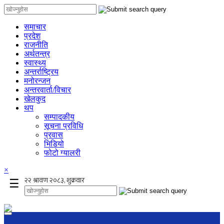
समाचार
प्रदेश
राजनीति
अर्थतन्त्र
स्वास्थ्य
अन्तर्राष्ट्रिय
मनोरन्जन
अन्तरवार्ता/विचार
खेलकुद
थप
सम्पादकीय
सूचना प्रविधि
प्रवास
भिडियो
फोटो ग्यालरी
×
☰