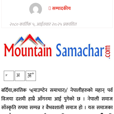
मनोरन्जन
सम्पादकीय
अन्तरवार्ता/
विचार
२०८० कार्तिक ५, आईतवार २०:२५ प्रकाशित
खेलकुद
थप
+
अ
अ
-
अ
बर्दिया,कात्तिक ५(माउण्टेन समाचार)/ नेपालीहरुको महान् पर्व
विजया दशमी हाम्रै आँगनमा आई पुगेको छ । नेपाली समाज
साँस्कृति रुपमा सम्पन्न र वैभवशाली समाज हो । यस समाजका