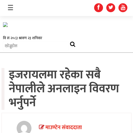
☰
समाचार
इजरायलमा रहेका सबै
प्रदेश
नेपालीले अनलाइन विवरण
राजनीति
भर्नुपर्ने
अर्थतन्त्र
स्वास्थ्य
अन्तर्राष्ट्रिय
माउण्टेन संवाददाता