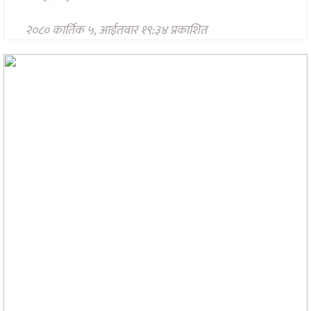
मनोरन्जन
२०८० कार्तिक ५, आईतवार १९:३४ प्रकाशित
अन्तरवार्ता/
विचार
खेलकुद
थप