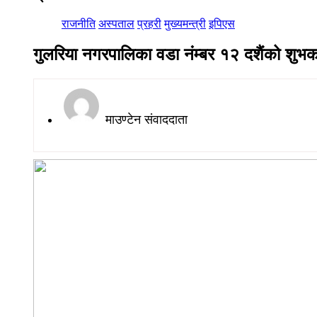
राजनीति
अस्पताल
प्रहरी
मुख्यमन्त्री
इपिएस
गुलरिया नगरपालिका वडा नंम्बर १२ दशैंको शु
माउण्टेन संवाददाता