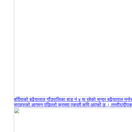
बर्दियाको बढैयाताल गाँउपालिका बाड नं ४ मा रहेको सुन्दर बढैयाताल
चराहरुको आगमन पछिल्लो क्रममा एकदमै कमि आएको छ । तस्वीर/दीपकल