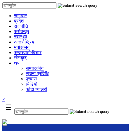
समाचार
प्रदेश
राजनीति
अर्थतन्त्र
स्वास्थ्य
अन्तर्राष्ट्रिय
मनोरन्जन
अन्तरवार्ता/विचार
खेलकुद
थप
सम्पादकीय
सूचना प्रविधि
प्रवास
भिडियो
फोटो ग्यालरी
×
☰