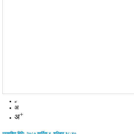
-
अ
अ
+
अ
प्रकाशित मिति: २०८० कार्तिक ४, शनिबार १८:४०