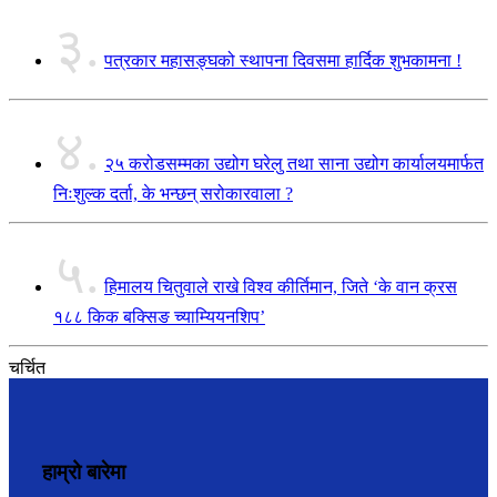
३.
पत्रकार महासङ्घको स्थापना दिवसमा हार्दिक शुभकामना !
४.
२५ करोडसम्मका उद्योग घरेलु तथा साना उद्योग कार्यालयमार्फत
निःशुल्क दर्ता, के भन्छन् सरोकारवाला ?
५.
हिमालय चितुवाले राखे विश्व कीर्तिमान, जिते ‘के वान क्रस
१८८ किक बक्सिङ च्याम्यियनशिप’
चर्चित
हाम्रो बारेमा