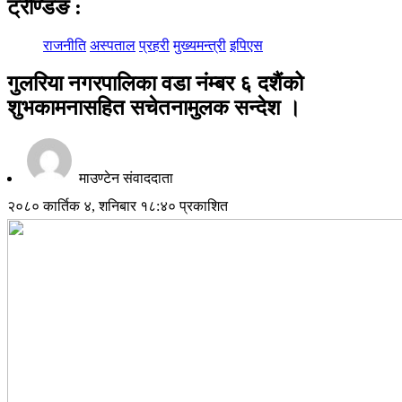
ट्रेण्डिङ
:
राजनीति
अस्पताल
प्रहरी
मुख्यमन्त्री
इपिएस
गुलरिया नगरपालिका वडा नंम्बर ६ दशैंको
शुभकामनासहित सचेतनामुलक सन्देश ।
माउण्टेन संवाददाता
२०८० कार्तिक ४, शनिबार १८:४० प्रकाशित