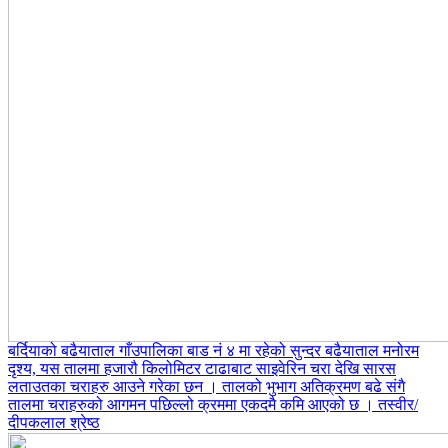
बर्दियाको बढैयाताल गाँउपालिका बाड नं ४ मा रहेको सुन्दर बढैयाताल मनोरम
दृश्य, यस तालमा हजारौ किलोमिटर टाढाबाट साइवेरिन चरा देखि सारस
लताउतका चराहरु आउने गरेका छन । तालको भुभाग अतिक्रमण बढे संगै
तालमा चराहरुको आगमन पछिल्लो क्रममा एकदमै कमि आएको छ । तस्वीर/
दीपकलाल श्रेष्ठ