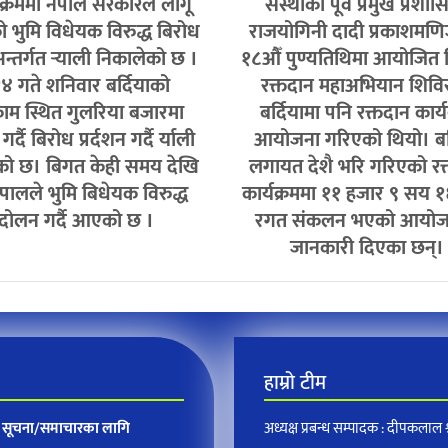
क्रममा नेपाल सरकारले लागू
संस्थाका पूर्व प्रमुख प्रशा
को भुमि विधेयक विरुद्ध बिरोध
राजयोगिनी दादी प्रकाशमण
अन्तर्गत र्‍याली निकालेको छ ।
१८औँ पुण्यतिथिमा आयोजित
४ गते शनिवार बर्दियाको
रक्तदान महाअभियान शिवि
ाम स्थित गुलरिया बजारमा
बर्दियामा पनि रक्तदान कार्य
र्दै बिरोध प्रर्दशन गर्दै र्याली
आयोजना गरिएको थियो। बर्
ो छ। बिगत केही समय देखि
लगायत देशै भरि गरिएको रक
पालले भुमि बिधेयक विरुद्ध
कार्यक्रममा ११ हजार ९ सय १६
दोलन गर्दै आएको छ ।
रगत संकलन भएको आयो
जानकारी दिएका छन्।
हाम्रो टीम
न, सूचना/समाचारका लागि
अध्यक्ष प्रबन्ध सम्पादक : दीपकलाल श्र