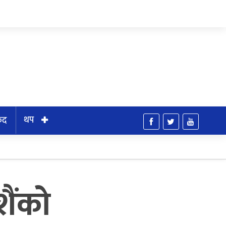
थप
ुद
ैंको