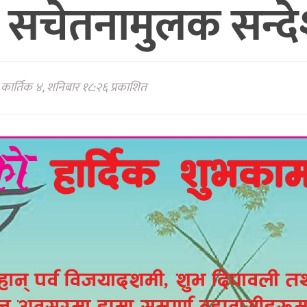
सचेतनामुलक सन्दे
कार्तिक ४, शनिबार १८:२६ प्रकाशित