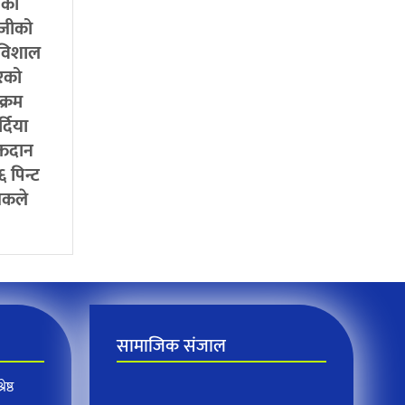
सिका
िजीको
 विशाल
रको
क्रम
दिया
्तदान
 पिन्ट
जकले
सामाजिक संजाल
ेष्ठ