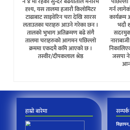
नं ४ मा रहेको सुन्दर बढैयाताल मनोरम
पछिल्लो 
दृश्य, यस तालमा हजारौ किलोमिटर
गर्न लागे
टाढाबाट साइवेरिन चरा देखि सारस
कार्यक्रम 
लताउतका चराहरु आउने गरेका छन ।
भदौ १
तालको भुभाग अतिक्रमण बढे संगै
सदरमुक
तालमा चराहरुको आगमन पछिल्लो
नाराबाजी ग
क्रममा एकदमै कमि आएको छ ।
निकालिएक
तस्वीर/दीपकलाल श्रेष्ठ
जसपा ने
आन्
हाम्रो बारेमा
सम्पर्क
विज्ञाप