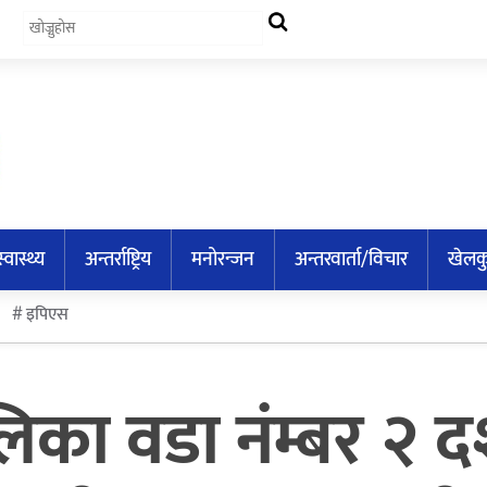
स्वास्थ्य
अन्तर्राष्ट्रिय
मनोरन्जन
अन्तरवार्ता/विचार
खेलक
इपिएस
का वडा नंम्बर २ दश