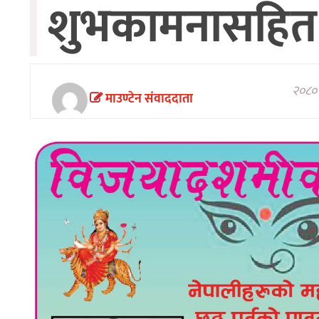
शुभकामनासहित 
अन्तरवार्ता/
विचार
खेलकुद
थप
२०८० 
माउण्टेन संवाददाता