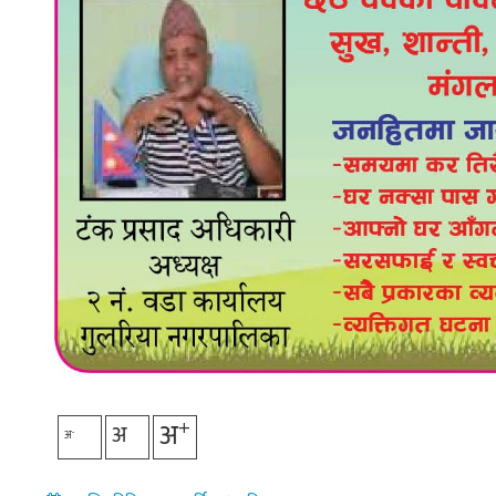
+
अ
अ
-
अ