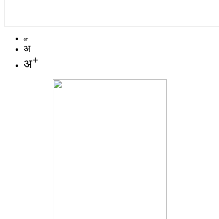
-
अ
अ
+
अ