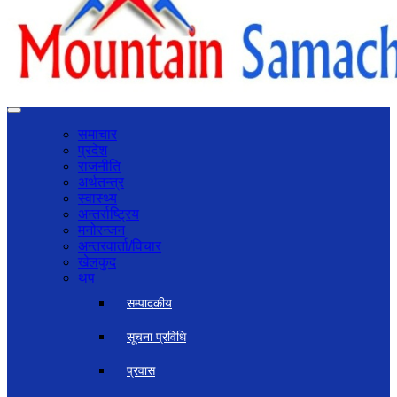
समाचार
प्रदेश
राजनीति
अर्थतन्त्र
स्वास्थ्य
अन्तर्राष्ट्रिय
मनोरन्जन
अन्तरवार्ता/विचार
खेलकुद
थप
सम्पादकीय
सूचना प्रविधि
प्रवास