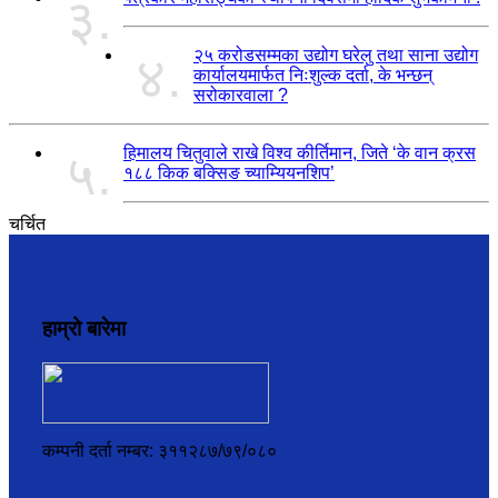
३.
२५ करोडसम्मका उद्योग घरेलु तथा साना उद्योग
४.
कार्यालयमार्फत निःशुल्क दर्ता, के भन्छन्
सरोकारवाला ?
हिमालय चितुवाले राखे विश्व कीर्तिमान, जिते ‘के वान क्रस
५.
१८८ किक बक्सिङ च्याम्यियनशिप’
चर्चित
हाम्रो बारेमा
कम्पनी दर्ता नम्बर: ३११२८७/७९/०८०