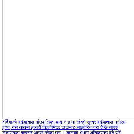
बर्दियाको बढैयाताल गाँउपालिका बाड नं ४ मा रहेको सुन्दर बढैयाताल मनोरम
दृश्य, यस तालमा हजारौ किलोमिटर टाढाबाट साइवेरिन चरा देखि सारस
लताउतका चराहरु आउने गरेका छन । तालको भुभाग अतिक्रमण बढे संगै