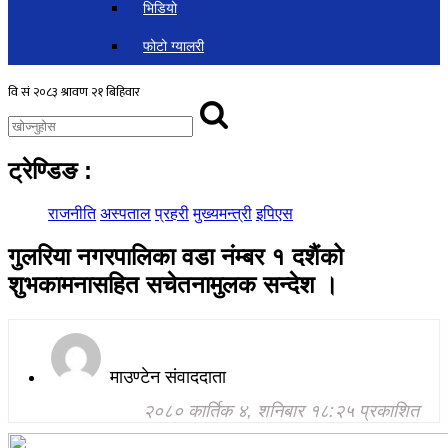
भिडियो
फोटो ग्यालरी
ट्रेण्डिङ
:
राजनीति
अस्पताल
प्रहरी
मुख्यमन्त्री
इपिएस
गुलरिया नगरपालिका वडा नंम्बर १ दशैंको
शुभकामनासहित सचेतनामुलक सन्देश ।
माउण्टेन संवाददाता
२०८० कार्तिक ४, शनिबार १८:२५ प्रकाशित