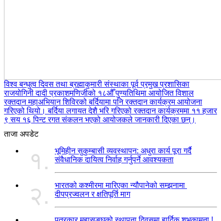
विश्व बन्धुत्व दिवस तथा ब्रह्माकुमारी संस्थाका पूर्व प्रमुख प्रशासिका
राजयोगिनी दादी प्रकाशमणिजीको १८औँ पुण्यतिथिमा आयोजित विशाल
रक्तदान महाअभियान शिविरको बर्दियामा पनि रक्तदान कार्यक्रम आयोजना
गरिएको थियो। बर्दिया लगायत देशै भरि गरिएको रक्तदान कार्यक्रममा ११ हजार
९ सय १६ पिन्ट रगत संकलन भएको आयोजकले जानकारी दिएका छन्।
ताजा अपडेट
भूमिहीन सुकुम्बासी व्यवस्थापन: अधुरा कार्य पूरा गर्दै
१.
संवैधानिक दायित्व निर्वाह गर्नुपर्ने आवश्यकता
भारतको कश्मीरमा मारिएका न्यौपानेको सम्झनामा
२.
दीपप्रज्वलन र क्षतिपूर्ति माग
पत्रकार महासङ्घको स्थापना दिवसमा हार्दिक शुभकामना !