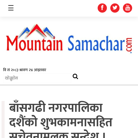
☰
समाचार
प्रदेश
राजनीति
बाँसगढी नगरपालिका
अर्थतन्त्र
स्वास्थ्य
दशैंको शुभकामनासहित
अन्तर्राष्ट्रिय
सचेतनामुलक सन्देश ।