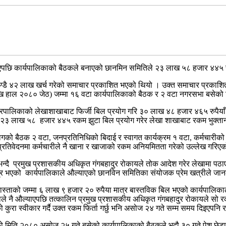
 कार्यपालिकाको बैठकले बनाएको छानमिन समितिले २३ लाख ५८ हजार ४४५ रुयै
ण्डै ४२ लाख खर्च गरेको समाचार प्रकाशित भएको थियो । उक्त समाचार प्रकाश
खि हाल २०८० जेठ) जम्मा १६ वटा कार्यपालिकाको बैठक र २ वटा नगरसभा बसेको
रपालिकाको लेखाशाखाबाट फिर्जी बिल प्रयोग गरि ३० लाख ४८ हजार ४६५ रुपैयाँ 
ात २३ लाख ५८ हजार ४४५ रकम झुटा बिल प्रयोग गरेर लेखा शाखाबाट रकम भुक्ता
गको बैठक २ वटा, जनप्रतिनिधिको बिदाई र स्वागत कार्यक्रम १ वटा, कर्मचारीको 
्रतिवेदनमा कर्मचारीले नै खाना र खाजाको रकम अनियमितता गरेको उल्लेख गरिए
भन्दै प्रमुख प्रशासकीय अधिकृत गंगबहादुर रोकायले तोक आदेश गरेर लेखामा पठाएक
त्र भएको कार्यपालिकाले औल्याएको छानविन समितिका संयोजक प्रेम खत्रीले जान
्ताको जम्मा ६ लाख ९ हजार २० रुपैया मात्र बास्तविक बिल भएको कार्यपालिकाल
ले नै औल्याएपछि तत्कालिन प्रमुख प्रशासकीय अधिकृत गंगबहादुर रोकायले सो रकम
 कुरा स्वीकार गर्दै उक्त रकम फिर्ता गर्छु भनि असोज २४ गते सम्म समय दिइएपन
िकाको मिति २०८० असोज २५ गते बसेको कार्यपालिकाको बैठकले भदौ ३० गते पे