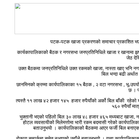
पटक-पटक खाजा प्रकरणको समाचार प्रकाशित भएपछि
कार्यकापालिकाको बैठक र नगरसभा जनप्रतिनिधिले खाजा र खानामा झ
जेठ दे
उक्त बैठकमा जनप्रतिनिधिले उक्त रकमको खाजा, नास्ता खाए भनि नग
बिल भन्दा बढी अर्थ
छानमिनको क्रम्मा कार्यपालिकाका १५ बैठक , २ वटा नगरसभा , भू-उपयो
छ । प
त्यस्तै ११ लाख ४२ हजार १४५ हजार रुपैयाँको अर्को बिल बाँकी रहेको 
५६० रुपैयाँ मा
भुक्तानी भएको पहिलो बिल ३० लाख ४८ हजार ४६५ मध्यबाट खाजा, नास
होटल व्यवसायीको मिलेमत्तोमा भारी रकम बदमासी गरेको कार्यपालिका
बताउनुभयाे । कार्यपालिकाको बैठकमा आएर फर्जी बिल बनाएको
रोकाय सम्पर्कमा समेत नआएको उहाँले बताउनुभयाे । यत्ता कार्यपाल