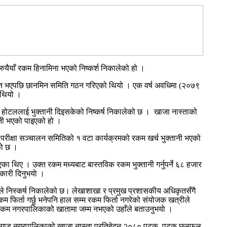
याँ रकम हिनामिना भएको निष्कर्श निकालेको हो ।
ित भएपछि छानमिन समिति गठन गरिएको थियो । एक वर्ष अवधिमा (२०७९
 थियो ।
होटललाई भुक्तानी दिइसकेको निष्कर्ष निकालेको छ । खाजा नास्ताको
नी भएको पाइएको हो ।
परीक्षा सञ्चालन समितिको १ वटा कार्यक्रमको रकम खर्च भुक्तानी भएको
को छ ।
ा थिए । उक्त रकम मध्यबाट बास्तविक रकम भुक्तानी गर्नुपर्ने ६८ हजार
कारी दिनुभयाे ।
े निस्कर्ष निकालेको छ। लेखाशाखा र प्रमुख प्रशासकीय अधिकृतसँगै
 फिर्ता गर्छु भनेपनि हाल सम्म रकम फिर्ता नगरेको संयोजक खत्रीले
ि रकम नगरपालिकाको खातामा जम्म नभएको उहाँले बताउनुभयाे ।
श छेडागाड नगरपालिकाको खाजा नास्ता प्रतिबेदन २०८० पटक, पटक छलफल