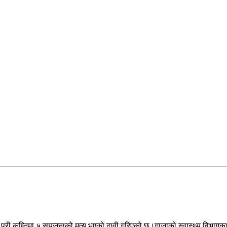
 परी कम्तिमा ५ सयजनाको मृत्यु भएको दावी गरिएको छ।गाजाको स्वास्थ्य वि