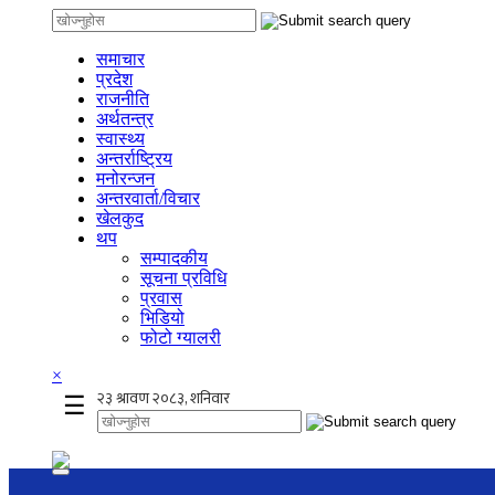
समाचार
प्रदेश
राजनीति
अर्थतन्त्र
स्वास्थ्य
अन्तर्राष्ट्रिय
मनोरन्जन
अन्तरवार्ता/विचार
खेलकुद
थप
सम्पादकीय
सूचना प्रविधि
प्रवास
भिडियो
फोटो ग्यालरी
×
☰