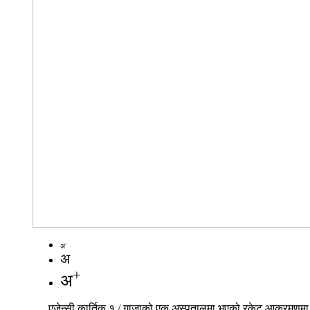
-
अ
अ
+
अ
एजेन्सी,कार्तिक १ / गाजाको एक अस्पतालमा भएको रकेट आक्रमणमा