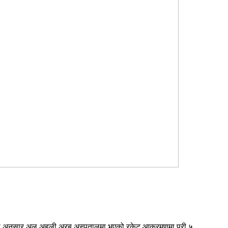
भागका अनुसार अल अहली अरब अस्पतालमा भएको रकेट आक्रमणमा परी ५