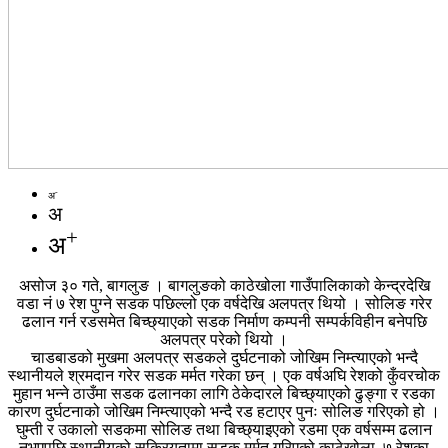
-
अ
अ
+
अ
असोज ३० गते, बागलुङ । बागलुङको काठेखोला गाउँपालिकाको केन्द्रदेखि
वडा नं ७ रेश पुग्ने सडक पछिल्लो एक वर्षदेखि अलपत्र थियो । सोलिङ गरेर
ढलान गर्न रडसमेत बिच्छ्याएको सडक निर्माण कम्पनी सम्पर्कविहीन बनेपछि
अलपत्र परेको थियो ।
चाडबाडको मुखमा अलपत्र सडकले दुर्घटनाको जोखिम निम्त्याएको भन्दै
स्थानीयले श्रमदान गरेर सडक मर्मत गरेका छन् । एक वर्षअघि रेशको कुँवरचोक
मुहान भन्ने ठाउँमा सडक ढलानका लागि ठेकेदारले बिच्छ्याएको ढुङ्गा र रडका
कारण दुर्घटनाको जोखिम निम्त्याएको भन्दै रड हटाएर पुनः सोलिङ गरिएको हो ।
घुम्ती र उकालो सडकमा सोलिङ तथा बिच्छ्याइएको रडमा एक वर्षसम्म ढलान
नभएपछि स्थानीयको सक्रियतामा सडक मर्मत गरिएको काठेखोला–७ रेशका