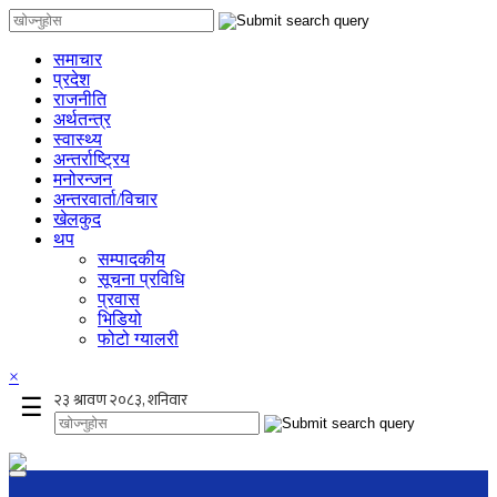
समाचार
प्रदेश
राजनीति
अर्थतन्त्र
स्वास्थ्य
अन्तर्राष्ट्रिय
मनोरन्जन
अन्तरवार्ता/विचार
खेलकुद
थप
सम्पादकीय
सूचना प्रविधि
प्रवास
भिडियो
फोटो ग्यालरी
×
☰