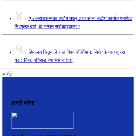
४.
२५ करोडसम्मका उद्योग घरेलु तथा साना उद्योग कार्यालयमार्फत
निःशुल्क दर्ता, के भन्छन् सरोकारवाला ?
५.
हिमालय चितुवाले राखे विश्व कीर्तिमान, जिते ‘के वान क्रस
१८८ किक बक्सिङ च्याम्यियनशिप’
चर्चित
हाम्रो बारेमा