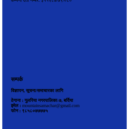
कम्पनी दर्ता नम्बर: ३११२८७/७९/०८०
सम्पर्क
विज्ञापन, सूचना/समाचारका लागि
ठेगाना : गुलरिया नगरपालिका-७, बर्दिया
इमेल :
mountainsamachar@gmail.com
फोन : ९८५८०७७७७५