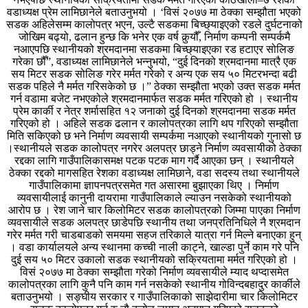
वडाध्यक्ष प्रेम लामिछानेले बताउनुभयो । ‘विसं २०७७ मा ठेक्का सम्झौता भएको
सडक अहिलेसम्म कालोपत्र भएन, उल्टै सडकमा बिच्छ्याइएको रडले दुर्घटनाको
जोखिम बढ्यो, ढलान हुन्छ कि भनेर एक वर्ष कुर्‍यौँ, निर्माण कम्पनी सम्पर्कमै
नआएपछि स्थानीयको श्रमदानमा सडकमा बिच्छ्याइएका रड हटाएर सोलिङ
गरेका छौँ”, वडाध्यक्ष लामिछानेले भन्नुभयो, “दुई दिनको श्रमदानमा मात्रै एक
सय मिटर सडक सोलिङ गरेर मर्मत गरेको र अन्य एक सय ५० मिटरभन्दा बढी
सडक पहिले नै मर्मत गरिसकेको छ ।” ठेक्का सम्झौता भएको उक्त सडक मर्मत
गर्न वडामा बजेट नभएकोले श्रमदानमार्फत सडक मर्मत गरिएको हो । स्थानीय
प्रेम कार्की र नेत्र शर्मासहित १२ जनाको दुई दिनको श्रमदानमा सडक मर्मत
गरिएको हो । अहिले सडक ढलान र कालोपत्रका लागि थप गरिएको सम्झौता
मिति सकिएको छ भने निर्माण व्यवसायी सम्पर्कमा नआएको स्थानीयको गुनासो छ
।स्थानीयले सडक कालोपत्र नगरेर अलपत्र छाड्ने निर्माण व्यवसायीको ठेक्का
रद्दका लागि गाउँपालिकासमक्ष पटक पटक माग गर्दै आएका छन् । स्थानीयले
ठेक्का रद्दको मागसहित रेशका वडाध्यक्ष लामिछाने, वडा सदस्य तथा स्थानीयले
गाउँपालिकामा ज्ञापनपत्रसमेत गत असारमा बुझाएका थिए । निर्माण
व्यवसायीलाई कानुनी दायरामा गाउँपालिकाले ल्याउन नसकेको स्थानीयको
आरोप छ । रेश जाने चार किलोमिटर सडक कालोपत्रको जिम्मा पाएका निर्माण
व्यवसायीले सडक अलपत्र छाडेपछि स्थानीय तथा जनप्रतिनिधिले नै श्रमदान
गरेर मर्मत गरी चाडबाडको समयमा सहज तरिकाले यात्रा गर्न मिल्ने बनाएका हुन्
। वडा कार्यालयले अन्य स्थानमा कच्ची नाली काट्ने, खाल्डा पुर्ने काम गरे पनि
दुई सय ५० मिटर उकालो सडक स्थानीयको सक्रियतामा मर्मत गरिएको हो ।
विसं २०७७ मा ठेक्का सम्झौता गरेको निर्माण व्यवसायीले म्याद थप्दासमेत
कालोपत्रका लागि कुनै पनि काम गर्न नसकेको स्थानीय गोविन्दबहादुर कार्कीले
बताउनुभयो । सङ्घीय सरकार र गाउँपालिकाको साझेदारीमा चार किलोमिटर