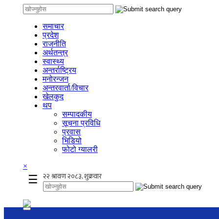
समाचार
प्रदेश
राजनीति
अर्थतन्त्र
स्वास्थ्य
अन्तर्राष्ट्रिय
मनोरन्जन
अन्तरवार्ता/विचार
खेलकुद
थप
सम्पादकीय
सूचना प्रविधि
प्रवास
भिडियो
फोटो ग्यालरी
×
☰