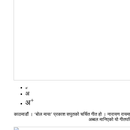
-
अ
अ
+
अ
काठमाडौं । ‘बोल माया’ प्रकाश सपुतको चर्चित गीत हो । नारायण रायमाझी,
अब्बल मानिएको यो गीतपछि