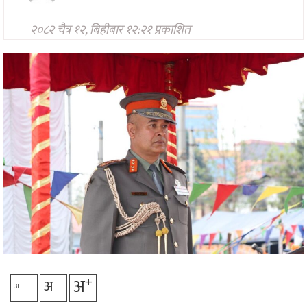
मनोरन्जन
२०८२ चैत्र १२, बिहीबार १२:२१ प्रकाशित
अन्तरवार्ता/
विचार
खेलकुद
थप
+
अ
अ
-
अ