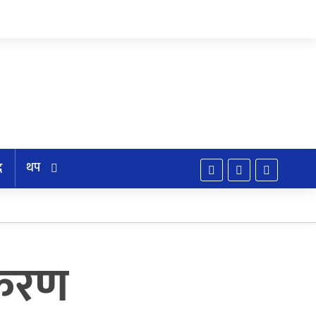
थप
द
कीकरण