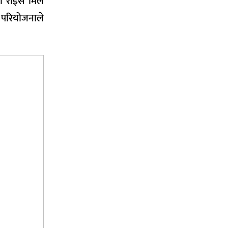
मा राईस मिल
 परियोजनाले