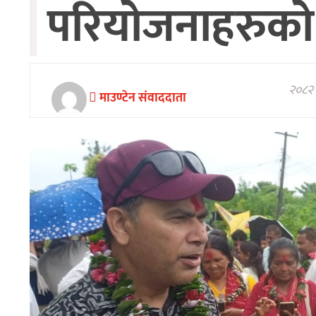
परियोजनाहरुको
अन्तरवार्ता/
विचार
खेलकुद
थप
२०८२ 
माउण्टेन संवाददाता