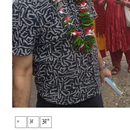
+
अ
अ
-
अ