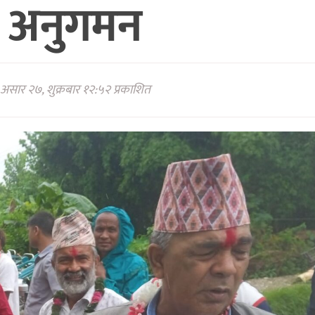
 अनुगमन
असार २७, शुक्रबार १२:५२ प्रकाशित