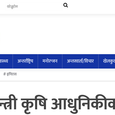
वास्थ्य
अन्तर्राष्ट्रिय
मनोरन्जन
अन्तरवार्ता/विचार
खेलकु
इपिएस
मन्त्री कृषि आधुनि