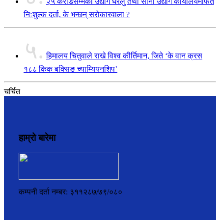
२५ करोडसम्मका उद्योग घरेलु तथा साना उद्योग कार्यालयमार्फत
निःशुल्क दर्ता, के भन्छन् सरोकारवाला ?
५.
हिमालय चितुवाले राखे विश्व कीर्तिमान, जिते ‘के वान क्रस
१८८ किक बक्सिङ च्याम्यियनशिप’
चर्चित
हाम्रो बारेमा
कम्पनी दर्ता नम्बर: ३११२८७/७९/०८०