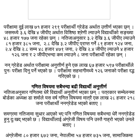
परीक्षामा दुई लाख ७१ हजार २९९ परीक्षार्थी ग्रेडेड अर्थात उत्तीर्ण भएका छ्न् ।
जसमध्ये ३.६ देखि ४ जीपीए अर्थात विशिष्ठ श्रेणी ल्याउने विद्यार्थीको सङ्ख्या
४८ हजार १७७ जना रहेका छन् । नतिजाअनुसार ३.२ देखि ३.६ जीपीए ल्याउने
८१ हजार ३८५ जना, २.८ देखि ३.२ जीपीए प्राप्त गर्ने ८९ हजार १२४ जना,
२.४ देखि २.८ सम्म ४८ हजार ४७९ जना, २ देखि २.४ जीपीए ल्याउने ४ हजार
१२६ जना र २ जीपीएभन्दा कम ल्याउने ८ जना परीक्षार्थी रहेका छन् ।
नन् ग्रेडेड अर्थात परीक्षामा अनुत्तीर्ण हुने एक लाख ६७ हजार ५९७ परीक्षार्थीले
पुनः परीक्षा दिनु पर्ने भएको छ । परीक्षामा सहभागीमध्ये १२६ जनाको परीक्षा रद्ध
गरिएको छ ।
गणित विषयमा सबैभन्दा बढी विद्यार्थी अनुत्तीर्ण
नतिजाअनुसार गणितमा धेरै विद्यार्थी अनुत्तीर्ण भएका छन् । पत्रकार सम्मेलनमा
बोर्डका अध्यक्ष डा शर्माले यस वर्ष गणित विषयमा मात्रै एक लाख २८ हजार २१८
जना परीक्षार्थी ननग्रेडेड भएको बताए ।
समग्रमा नतिजामा सुधार आएको भए पनि गणित विषयमा सबैभन्दा धेरै ननग्रेडेड
हुनु दुःखद् भएको छ । विद्यार्थीलाई अंग्रेजी विषय पनि उस्तै गाह्रो भएको उनले
बताए ।
अंग्रेजीमा ८० हजार ६७२ जना, नेपालीमा ५४ हजार ७३५ जना, सामाजिकमा