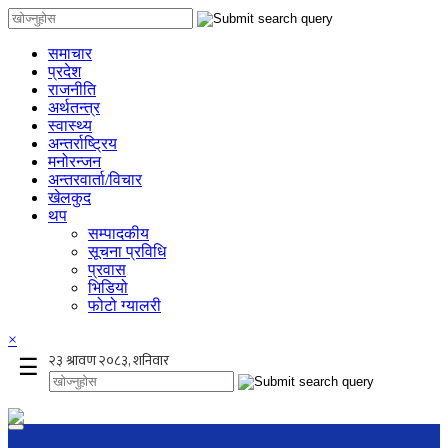
समाचार
प्रदेश
राजनीति
अर्थतन्त्र
स्वास्थ्य
अन्तर्राष्ट्रिय
मनोरन्जन
अन्तरवार्ता/विचार
खेलकुद
थप
सम्पादकीय
सूचना प्रविधि
प्रवास
भिडियो
फोटो ग्यालरी
×
☰