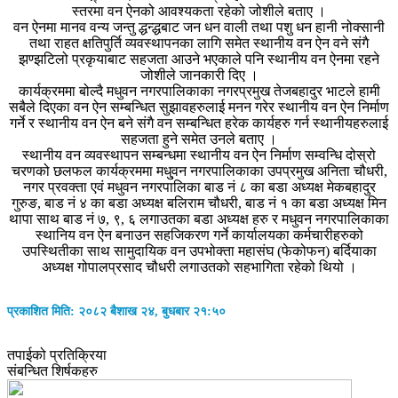
स्तरमा वन ऐनको आवश्यकता रहेको जोशीले बताए ।
वन ऐनमा मानव वन्य जन्तु द्धन्द्धबाट जन धन वाली तथा पशु धन हानी नोक्सानी
तथा राहत क्षतिपुर्ति व्यवस्थापनका लागि समेत स्थानीय वन ऐन वने संगै
झण्झटिलो प्रकृयाबाट सहजता आउने भएकाले पनि स्थानीय वन ऐनमा रहने
जोशीले जानकारी दिए ।
कार्यक्रममा बोल्दै मधुवन नगरपालिकाका नगरप्रमुख तेजबहादुर भाटले हामी
सबैले दिएका वन ऐन सम्बन्धित सुझावहरुलाई मनन गरेर स्थानीय वन ऐन निर्माण
गर्ने र स्थानीय वन ऐन बने संगै वन सम्बन्धित हरेक कार्यहरु गर्न स्थानीयहरुलाई
सहजता हुने समेत उनले बताए ।
स्थानीय वन व्यवस्थापन सम्बन्धमा स्थानीय वन ऐन निर्माण सम्वन्धि दोस्रो
चरणको छलफल कार्यक्रममा मधु्वन नगरपालिकाका उपप्रमुख अनिता चौधरी,
नगर प्रवक्ता एवं मधुवन नगरपालिका बाड नं ८ का बडा अध्यक्ष मेकबहादुर
गुरुङ, बाड नं ४ का बडा अध्यक्ष बलिराम चौधरी, बाड नं १ का बडा अध्यक्ष मिन
थापा साथ बाड नं ७, ९, ६ लगाउतका बडा अध्यक्ष हरु र मधुवन नगरपालिकाका
स्थानिय वन ऐन बनाउन सहजिकरण गर्ने कार्यालयका कर्मचारीहरुको
उपस्थितीका साथ सामुदायिक वन उपभोक्ता महासंघ (फेकोफन) बर्दियाका
अध्यक्ष गोपालप्रसाद चौधरी लगाउतको सहभागिता रहेको थियो ।
प्रकाशित मिति: २०८२ बैशाख २४, बुधबार २१:५०
तपाईको प्रतिक्रिया
संबन्धित शिर्षकहरु