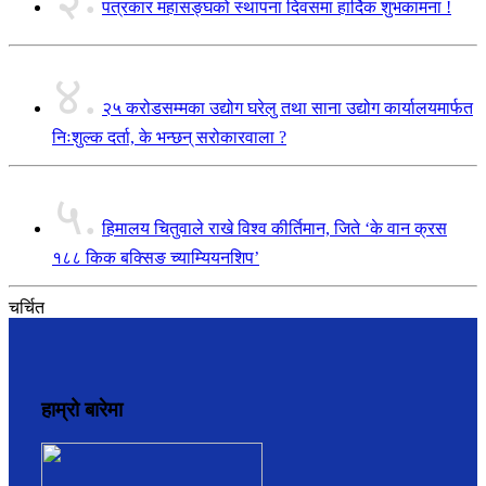
पत्रकार महासङ्घको स्थापना दिवसमा हार्दिक शुभकामना !
४.
२५ करोडसम्मका उद्योग घरेलु तथा साना उद्योग कार्यालयमार्फत
निःशुल्क दर्ता, के भन्छन् सरोकारवाला ?
५.
हिमालय चितुवाले राखे विश्व कीर्तिमान, जिते ‘के वान क्रस
१८८ किक बक्सिङ च्याम्यियनशिप’
चर्चित
हाम्रो बारेमा