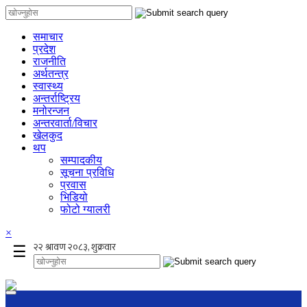
समाचार
प्रदेश
राजनीति
अर्थतन्त्र
स्वास्थ्य
अन्तर्राष्ट्रिय
मनोरन्जन
अन्तरवार्ता/विचार
खेलकुद
थप
सम्पादकीय
सूचना प्रविधि
प्रवास
भिडियो
फोटो ग्यालरी
×
☰