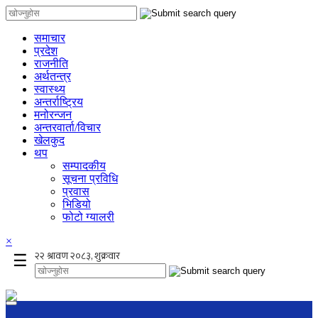
समाचार
प्रदेश
राजनीति
अर्थतन्त्र
स्वास्थ्य
अन्तर्राष्ट्रिय
मनोरन्जन
अन्तरवार्ता/विचार
खेलकुद
थप
सम्पादकीय
सूचना प्रविधि
प्रवास
भिडियो
फोटो ग्यालरी
×
☰