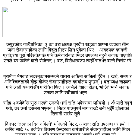
कपुरकोट गाउँपालिका–३ का वडाअध्यक्ष प्रदीप खड्का आफ्ना वडाका तीन
जना सेवाग्राहीका लागि विद्युत मिटर लिन पुगेका थिए । आवश्यक कागजी
प्रक्रिया पूरा गरिसकेपछि पनि कर्मचारीबाट मिटर उपलब्ध नहुने जवाफ पाएपछि
उनले घर फर्कने बाटो रोजेनन् । बरु, विरोधस्वरुप त्यहीँ रातभर बस्ने निर्णय गरे
।
ग्रामीण भेगबाट सदरमुकामसम्मको यात्रा आफैंमा सजिलो हुँदैन । खर्च, समय र
अनिश्चितताको बोझ बोकेर सेवाग्राहीहरू कार्यालय पुग्छन् । वडाध्यक्ष खड्का
पनि त्यही यथार्थसँग परिचित थिए । त्यसैले ‘आज होइन, भोलि’ भन्ने जवाफ
उनका लागि स्वीकार्य भएन ।
साँझ ५ बजेदेखि सुरु भएको उनको धर्ना राति अबेरसम्म लम्बियो । अँध्यारो बढ्दै
गयो, तर उनी टसमस भएनन् । मिटर पाउनुपर्ने माग राख्दै उनी भुइँमै झोलाको
सिरानी राखेर सुते ।
दिनभर ‘तत्काल दिन नमिल्ने’ भनिएको मिटर, अन्तत: राति उपलब्ध गराइयो ।
करिब साढे १० बजेतिर वितरण केन्द्रका कर्मचारीले सेवाग्राहीका लागि मिटर
उपलब्ध गराए । अनि वडाध्यक्ष खड्काले आफ्नो धर्ना अन्त्य गरे ।