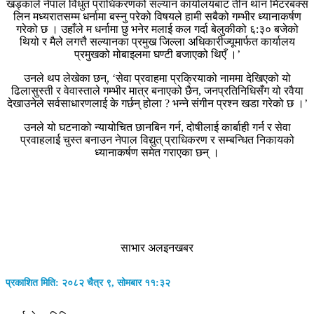
खड्काले नेपाल विधुत प्राधिकरणको सल्यान कार्यालयबाट तीन थान मिटरबक्स
लिन मध्यरातसम्म धर्नामा बस्नु परेको विषयले हामी सबैको गम्भीर ध्यानाकर्षण
गरेको छ । उहाँले म धर्नामा छु भनेर मलाई कल गर्दा बेलुकीको ६:३० बजेको
थियो र मैले लगत्तै सल्यानका प्रमुख जिल्ला अधिकारीज्यूमार्फत कार्यालय
प्रमुखको मोबाइलमा घण्टी बजाएको थिएँ ।’
उनले थप लेखेका छन्, ‘सेवा प्रवाहमा प्रक्रियाको नाममा देखिएको यो
ढिलासुस्ती र वेवास्ताले गम्भीर मात्र बनाएको छैन, जनप्रतिनिधिसँग यो रवैया
देखाउनेले सर्वसाधारणलाई के गर्छन् होला ? भन्ने संगीन प्रश्न खडा गरेको छ ।’
उनले यो घटनाको न्यायोचित छानबिन गर्न, दोषीलाई कार्बाही गर्न र सेवा
प्रवाहलाई चुस्त बनाउन नेपाल विद्युत् प्राधिकरण र सम्बन्धित निकायको
ध्यानाकर्षण समेत गराएका छन् ।
साभार अलइनखबर
प्रकाशित मिति: २०८२ चैत्र ९, सोमबार ११:३२