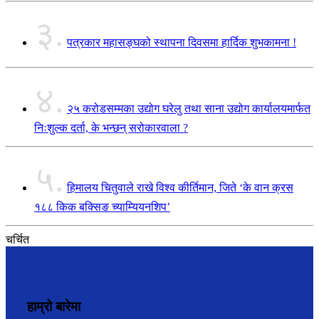
३.
पत्रकार महासङ्घको स्थापना दिवसमा हार्दिक शुभकामना !
४.
२५ करोडसम्मका उद्योग घरेलु तथा साना उद्योग कार्यालयमार्फत
निःशुल्क दर्ता, के भन्छन् सरोकारवाला ?
५.
हिमालय चितुवाले राखे विश्व कीर्तिमान, जिते ‘के वान क्रस
१८८ किक बक्सिङ च्याम्यियनशिप’
चर्चित
हाम्रो बारेमा