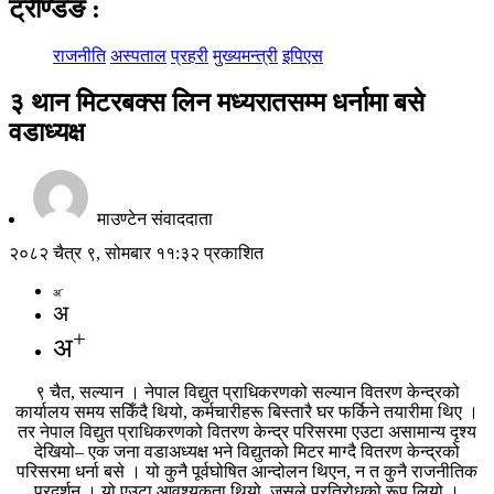
ट्रेण्डिङ
:
राजनीति
अस्पताल
प्रहरी
मुख्यमन्त्री
इपिएस
३ थान मिटरबक्स लिन मध्यरातसम्म धर्नामा बसे
वडाध्यक्ष
माउण्टेन संवाददाता
२०८२ चैत्र ९, सोमबार ११:३२ प्रकाशित
-
अ
अ
+
अ
९ चैत, सल्यान । नेपाल विद्युत प्राधिकरणको सल्यान वितरण केन्द्रको
कार्यालय समय सकिँदै थियो, कर्मचारीहरू बिस्तारै घर फर्किने तयारीमा थिए ।
तर नेपाल विद्युत प्राधिकरणको वितरण केन्द्र परिसरमा एउटा असामान्य दृश्य
देखियो– एक जना वडाअध्यक्ष भने विद्युतको मिटर माग्दै वितरण केन्द्रको
परिसरमा धर्ना बसे । यो कुनै पूर्वघोषित आन्दोलन थिएन, न त कुनै राजनीतिक
प्रदर्शन । यो एउटा आवश्यकता थियो, जसले प्रतिरोधको रूप लियो ।