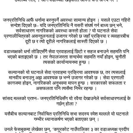
जनप्रतिनिधि आफैं धर्नामा बस्नुपर्ने अवस्था सामान्य होइन । यसले एउटा गहिरो
सन्देश दिएको छ– यदि जनप्रतिनिधि नै यसरी संघर्ष गर्न बाध्य छन् भने,
सर्वसाधारण नागरिकको अवस्था कस्तो होला ? यो घटनाले सेवा
प्रणालीभित्रको असन्तुलनलाई उजागर गरेको छ जहाँ प्रक्रिया र व्यवहारबीच
दूरी छ र त्यो दूरीले नागरिकलाई सास्ती दिएको छ ।
वडाध्यक्षको धर्ना तोडिएसँगै सेवा प्रवाहलाई छिटो र सहज बनाउने सहमति पनि
भएको बताइएको छ । तर नेपालजस्ता सन्दर्भमा सहमति नयाँ होइन, चुनौती
त्यसको कार्यान्वयनमा हुन्छ ।
सल्यानको यो घटनाले सेवा प्रवाहमा प्रक्रिया आवश्यक छ, तर त्यसलाई
मानवीय बनाउनु अझ आवश्यक छ भन्ने उजागर गरेको छ । सेवा प्रणाली
कागजमा होइन, नागरिकको अनुभवमा मापन हुन्छ । सरकारको सफलता र
असफलता पनि त्यसैमा निर्भर रहन्छ ।
सांसद मल्लको प्रश्न– जनप्रतिनिधिसँग यो रवैया देखाउनेले सर्वसाधारणलाई के
गर्छन् होला ?
यसैबीच सल्यानबाट निर्वाचित प्रतिनिधि सभा सदस्य रमेश मल्लले यो घटनाले
गम्भीर ध्यानाकर्षण भएको बताएका छन् ।
उनले फेसबुकमा लेखेका छन्, ‘कपुरकोट गाउँपालिका ३ का वडाअध्यक्ष प्रदीप