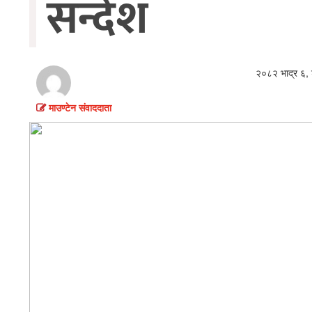
सन्देश
विचार
खेलकुद
थप
२०८२ भाद्र ६, 
माउण्टेन संवाददाता