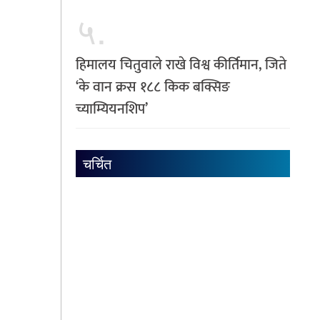
५.
हिमालय चितुवाले राखे विश्व कीर्तिमान, जिते
‘के वान क्रस १८८ किक बक्सिङ
च्याम्यियनशिप’
चर्चित