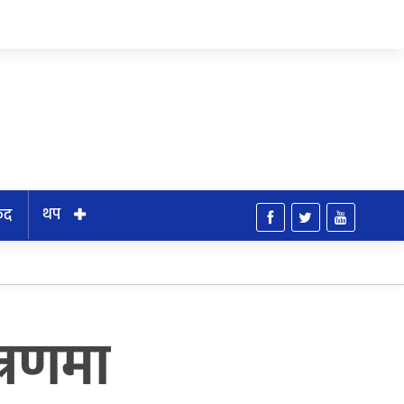
थप
ुद
्रणमा