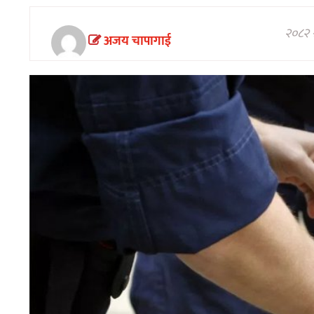
अन्तरवार्ता/
विचार
२०८२ श
अजय चापागाई
खेलकुद
थप