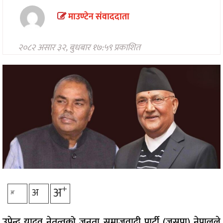
मनोरन्जन
माउण्टेन संवाददाता
अन्तरवार्ता/
विचार
२०८२ असार ३२, बुधबार १७:५९ प्रकाशित
खेलकुद
थप
+
अ
अ
-
अ
उपेन्द्र यादव नेतृत्वको जनता समाजवादी पार्टी (जसपा) नेपालले