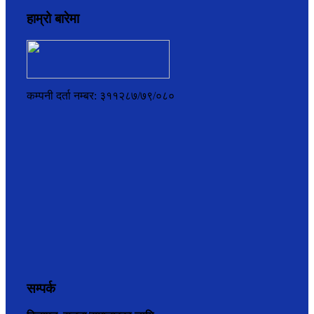
हाम्रो बारेमा
कम्पनी दर्ता नम्बर: ३११२८७/७९/०८०
सम्पर्क