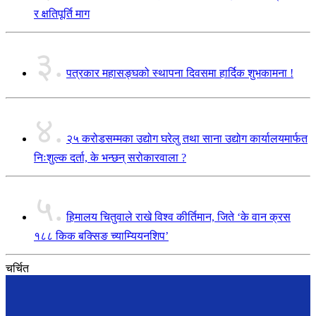
र क्षतिपूर्ति माग
३.
पत्रकार महासङ्घको स्थापना दिवसमा हार्दिक शुभकामना !
४.
२५ करोडसम्मका उद्योग घरेलु तथा साना उद्योग कार्यालयमार्फत
निःशुल्क दर्ता, के भन्छन् सरोकारवाला ?
५.
हिमालय चितुवाले राखे विश्व कीर्तिमान, जिते ‘के वान क्रस
१८८ किक बक्सिङ च्याम्यियनशिप’
चर्चित