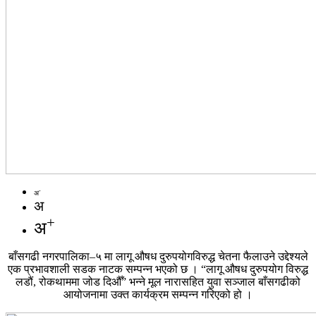
-
अ
अ
+
अ
बाँसगढी नगरपालिका–५ मा लागू औषध दुरुपयोगविरुद्ध चेतना फैलाउने उद्देश्यले
एक प्रभावशाली सडक नाटक सम्पन्न भएको छ । “लागू औषध दुरुपयोग विरुद्ध
लडौं, रोकथाममा जोड दिऔँ” भन्ने मूल नारासहित युवा सञ्जाल बाँसगढीको
आयोजनामा उक्त कार्यक्रम सम्पन्न गरिएको हो ।