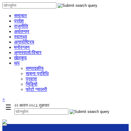
समाचार
प्रदेश
राजनीति
अर्थतन्त्र
स्वास्थ्य
अन्तर्राष्ट्रिय
मनोरन्जन
अन्तरवार्ता/विचार
खेलकुद
थप
सम्पादकीय
सूचना प्रविधि
प्रवास
भिडियो
फोटो ग्यालरी
×
☰