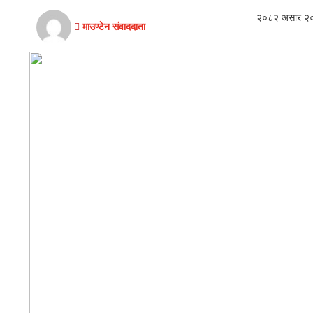
विचार
२०८२ असार २०,
माउण्टेन संवाददाता
खेलकुद
थप