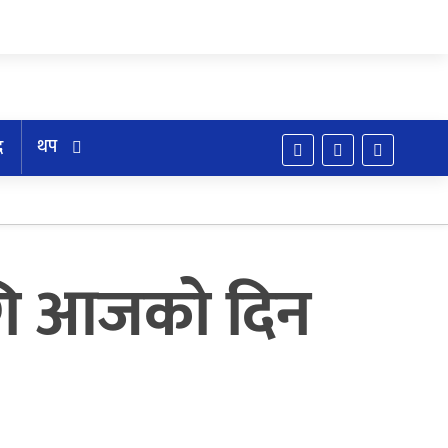
थप
द
गि आजको दिन