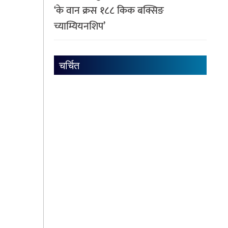
‘के वान क्रस १८८ किक बक्सिङ
च्याम्यियनशिप’
चर्चित