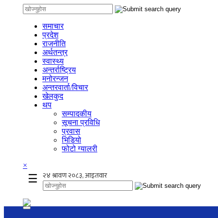
समाचार
प्रदेश
राजनीति
अर्थतन्त्र
स्वास्थ्य
अन्तर्राष्ट्रिय
मनोरन्जन
अन्तरवार्ता/विचार
खेलकुद
थप
सम्पादकीय
सूचना प्रविधि
प्रवास
भिडियो
फोटो ग्यालरी
×
☰