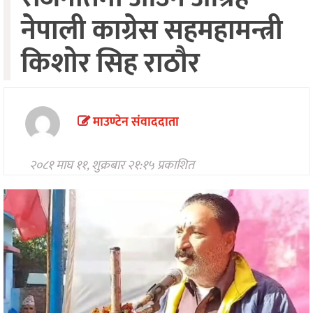
मनोरन्जन
नेपाली काग्रेस सहमहामन्त्री
अन्तरवार्ता/
किशाेर सिह राठाैर
विचार
खेलकुद
थप
माउण्टेन संवाददाता
२०८१ माघ ११, शुक्रबार २१:१५ प्रकाशित