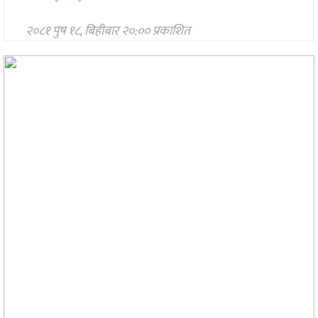
मनोरन्जन
२०८१ पुष १८, बिहीबार २०:०० प्रकाशित
अन्तरवार्ता/
विचार
खेलकुद
थप