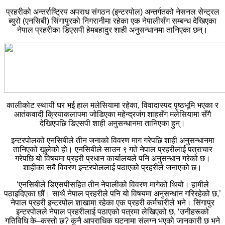
प्रहरीको अन्तर्राष्ट्रिय अपराध संगठन (इन्टरपोल) अन्तर्गतको नेसनल सेन्ट्रल
ब्युरो (एनसिबी) सिंगापुरको निगरानीमा रहेका एक नेपालीसँग सम्बन्ध देखिएका
नेपाल प्रहरीका डिएसपी हेमबहादुर शाही अनुसन्धानमा तानिएका छन्।
कालीकोट स्थायी घर भई हाल मलेसियामा रहेका, विवादास्पद पृष्ठभूमि भएका र
आतंकवादी क्रियाकलापमा जोडिएका महेन्द्रजंग शाहसँग मलेसियामा सँगै
देखिएपछि डिएसपी शाही अनुसन्धानमा तानिएका हुन्।
इन्टरपोलको एनसिबीले तीन जनाको विवरण माग गरेपछि शाही अनुसन्धानमा
तानिएको खुलेको हो। एनसिबीले साउन ९ गते नेपाल प्रहरीलाई पत्राचार
गरेपछि यो विषयमा प्रहरी प्रधान कार्यालयले पनि अनुसन्धान गरेको छ।
शाहीका सबै विवरण इन्टरपोललाई पठाएको प्रहरीले जनाएको छ।
‘एनसिबीले डिएसपीसहित तीन नेपालीको विवरण मागेको थियो। हामीले
पठाइदिएका छौं। साथै नेपाल प्रहरीले पनि यो विषयमा अनुसन्धान गरिरहेको छ,’
नेपाल प्रहरी इन्टरपोल शाखामा रहेका एक प्रहरी कर्मचारीले भने। सिंगापुर
इन्टरपोलले नेपाल प्रहरीलाई पठाएको पत्रमा लेखिएको छ, ‘उनीहरूको
गतिविधि के–कस्तो छ? कुनै आपराधिक घटनामा संलग्न भएको जानकारी छ भने