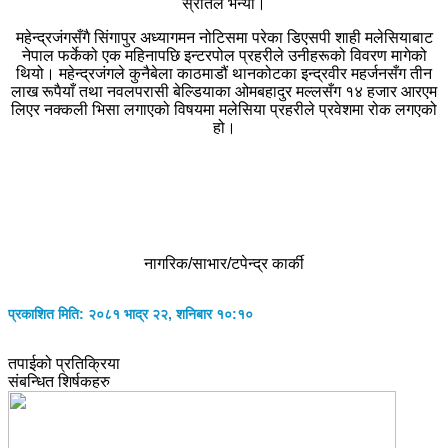
स्रोतले भन्यो।
महेन्द्रजंगसँगै सिंगापुर अध्यागमन नोटिसमा परेका डिएसपी शाही मलेसियाबाट
नेपाल फर्केको एक महिनापछि इन्टरपोल प्रहरीले उनीहरूको विवरण मागेको
थियो। महेन्द्रजंगले कुनैबेला काठमाडौं थानकोटका इन्द्रवीर महर्जनसँग तीन
लाख रूपैयाँ तथा नवलपरासी बेल्डियाका ओमबहादुर मल्लसँग १४ हजार आरएम
लिएर नक्कली भिसा लगाएको विषयमा मलेसिया प्रहरीले प्रवेशमा रोक लगएको
हो।
नागरिक/साभार/टपेन्द्र कार्की
प्रकाशित मिति: २०८१ भाद्र २२, शनिबार १०:१०
तपाईको प्रतिक्रिया
संबन्धित शिर्षकहरु