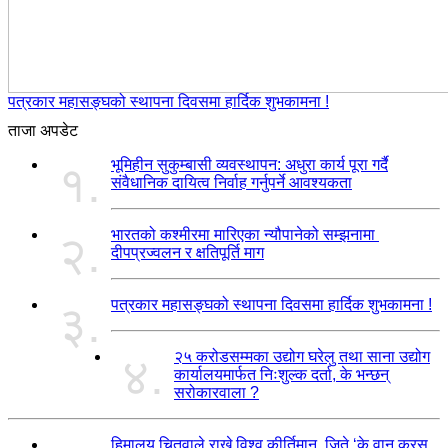
पत्रकार महासङ्घको स्थापना दिवसमा हार्दिक शुभकामना !
ताजा अपडेट
भूमिहीन सुकुम्बासी व्यवस्थापन: अधुरा कार्य पूरा गर्दै
१.
संवैधानिक दायित्व निर्वाह गर्नुपर्ने आवश्यकता
भारतको कश्मीरमा मारिएका न्यौपानेको सम्झनामा
२.
दीपप्रज्वलन र क्षतिपूर्ति माग
पत्रकार महासङ्घको स्थापना दिवसमा हार्दिक शुभकामना !
३.
२५ करोडसम्मका उद्योग घरेलु तथा साना उद्योग
४.
कार्यालयमार्फत निःशुल्क दर्ता, के भन्छन्
सरोकारवाला ?
हिमालय चितुवाले राखे विश्व कीर्तिमान, जिते ‘के वान क्रस