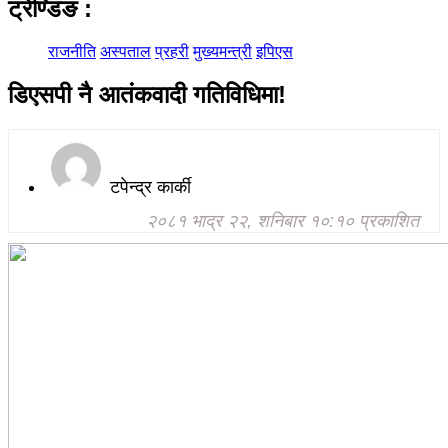
ट्रेण्डिङ
:
राजनीति
अस्पताल
प्रहरी
मुख्यमन्त्री
इपिएस
डिएसपी नै आतंकवादी गतिविधिमा!
टपेन्द्र कार्की
२०८१ भाद्र २२, शनिबार १०:१० प्रकाशित