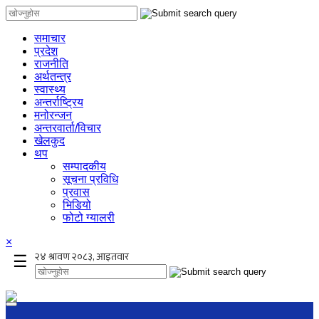
समाचार
प्रदेश
राजनीति
अर्थतन्त्र
स्वास्थ्य
अन्तर्राष्ट्रिय
मनोरन्जन
अन्तरवार्ता/विचार
खेलकुद
थप
सम्पादकीय
सूचना प्रविधि
प्रवास
भिडियो
फोटो ग्यालरी
×
☰