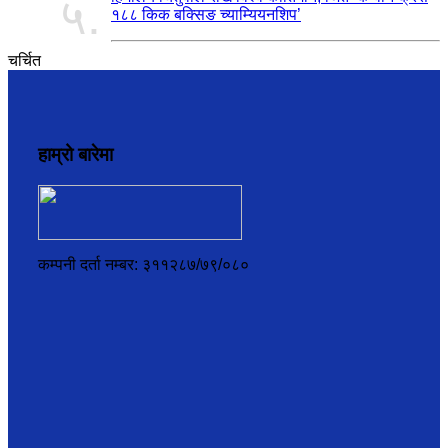
५.
१८८ किक बक्सिङ च्याम्यियनशिप’
चर्चित
हाम्रो बारेमा
कम्पनी दर्ता नम्बर: ३११२८७/७९/०८०