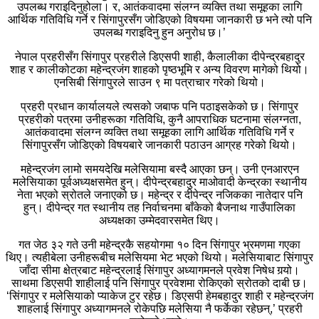
उपलब्ध गराइदिनुहोला। र, आतंकवादमा संलग्न व्यक्ति तथा समूहका लागि
आर्थिक गतिविधि गर्ने र सिंगापुरसँग जोडिएको विषयमा जानकारी छ भने त्यो पनि
उपलब्ध गराइदिनु हुन अनुरोध छ।’
नेपाल प्रहरीसँग सिंगापुर प्रहरीले डिएसपी शाही, कैलालीका दीपेन्द्रबहादुर
शाह र कालीकोटका महेन्द्रजंग शाहको पृष्ठभूमि र अन्य विवरण मागेको थियो।
एनसिबी सिंगापुरले साउन ९ मा पत्राचार गरेको थियो।
प्रहरी प्रधान कार्यालयले त्यसको जबाफ पनि पठाइसकेको छ। सिंगापुर
प्रहरीको पत्रमा उनीहरूका गतिविधि, कुनै आपराधिक घटनामा संलग्नता,
आतंकवादमा संलग्न व्यक्ति तथा समूहका लागि आर्थिक गतिविधि गर्ने र
सिंगापुरसँग जोडिएको विषयबारे जानकारी पठाउन आग्रह गरेको थियो।
महेन्द्रजंग लामो समयदेखि मलेसियामा बस्दै आएका छन्। उनी एनआरएन
मलेसियाका पूर्वअध्यक्षसमेत हुन्। दीपेन्द्रबहादुर माओवादी केन्द्रका स्थानीय
नेता भएको स्रोतले जनाएको छ। महेन्द्र र दीपेन्द्र नजिकका नातेदार पनि
हुन्। दीपेन्द्र गत स्थानीय तह निर्वाचनमा बाँकेको बैजनाथ गाउँपालिका
अध्यक्षका उम्मेदवारसमेत थिए।
गत जेठ ३२ गते उनी महेन्द्रकै सहयोगमा १० दिन सिंगापुर भ्रमणमा गएका
थिए। त्यहीबेला उनीहरूबीच मलेसियमा भेट भएको थियो। मलेसियाबाट सिंगापुर
जाँदा सीमा क्षेत्रबाट महेन्द्रलाई सिंगापुर अध्यागमनले प्रवेश निषेध गर्‍यो।
साथमा डिएसपी शाहीलाई पनि सिंगापुर प्रवेशमा रोकिएको स्रोतको दाबी छ।
‘सिंगापुर र मलेसियाको प्याकेज टुर रहेछ। डिएसपी हेमबहादुर शाही र महेन्द्रजंग
शाहलाई सिंगापुर अध्यागमनले रोकेपछि मलेसिया नै फर्केका रहेछन्,’ प्रहरी