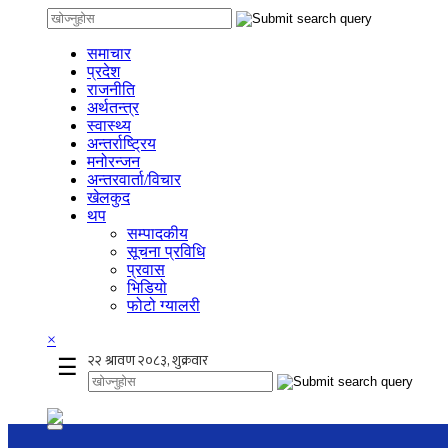
समाचार
प्रदेश
राजनीति
अर्थतन्त्र
स्वास्थ्य
अन्तर्राष्ट्रिय
मनोरन्जन
अन्तरवार्ता/विचार
खेलकुद
थप
सम्पादकीय
सूचना प्रविधि
प्रवास
भिडियो
फोटो ग्यालरी
×
☰