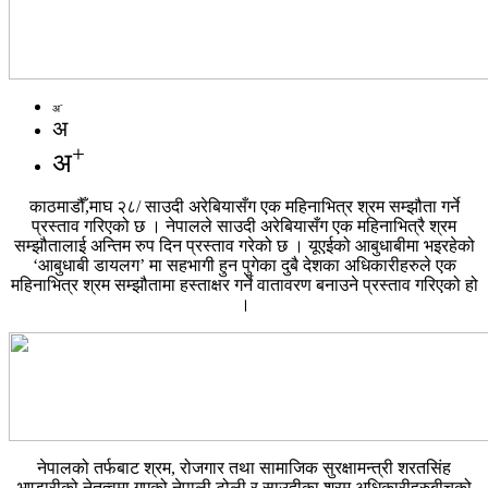
-
अ
अ
+
अ
काठमाडौँ,माघ २८/ साउदी अरेबियासँग एक महिनाभित्र श्रम सम्झौता गर्ने
प्रस्ताव गरिएको छ । नेपालले साउदी अरेबियासँग एक महिनाभित्रै श्रम
सम्झौतालाई अन्तिम रुप दिन प्रस्ताव गरेको छ । यूएईको आबुधाबीमा भइरहेको
‘आबुधाबी डायलग’ मा सहभागी हुन पुगेका दुबै देशका अधिकारीहरुले एक
महिनाभित्र श्रम सम्झौतामा हस्ताक्षर गर्ने वातावरण बनाउने प्रस्ताव गरिएको हो
।
नेपालको तर्फबाट श्रम, रोजगार तथा सामाजिक सुरक्षामन्त्री शरतसिंह
भण्डारीको नेतृत्वमा गएको नेपाली टोली र साउदीका श्रम अधिकारीहरुबीचको