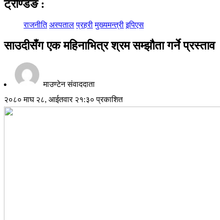
ट्रेण्डिङ
:
राजनीति
अस्पताल
प्रहरी
मुख्यमन्त्री
इपिएस
साउदीसँग एक महिनाभित्र श्रम सम्झौता गर्ने प्रस्ताव
माउण्टेन संवाददाता
२०८० माघ २८, आईतवार २१:३० प्रकाशित