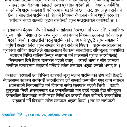
साइडलाइन बैठकमा नेपालले उक्त प्रस्ताव गरेको हो । विगत ८ वर्षदेखि
साउदीसँग श्रम समझदारी गर्ने प्रयास भइरहेको छ । तर, सफल हुन सकेको
छैन । साउदीले श्रमिकको हितको विषयमा नेपालले गरेका थुप्रै प्रस्ताव
स्वीकार नगर्दा सहमति जुट्न नसकेको श्रम मन्त्रालयले जनाएको छ ।
आइतबारको बैठकमा नेपाली पक्षले सम्झौतामा ‘स्वच्छ भर्ना प्रणाली’, सामाजिक
सुरक्षा, बीमा, पेशागत स्वास्थ्य सुरक्षा लगायतका विषयमा छलफल गर्न आग्रह
गरेको थियो । साउदीले घरेलु श्रमिकको लागि पनि छुट्टै श्रम समझदारी
गर्नुपर्ने अडान लिँदा श्रम समझदारी हुन सकेको थिएन । श्रम मन्त्रालयका
प्रवक्ता राजिव पोखरेलले साइडलाइन बैठकमा साउदीबाट सीपमूलक जनशक्ति
उत्पादन निम्ति तालिम केन्द्र स्थापना गर्न हालसालै प्राप्त सहयोगलाई
निरन्तरता दिने विषय छलफल भएको बताए । त्यस्तै भाषा र सीप जानेका
श्रमिक उत्पादनमा सहकार्य गर्नेबारे समेत छलफल भएको उनको भनाइ छ ।
कफाला प्रणाली एवं विभिन्न कारणले मृत्यु भएका श्रमिकको डेथ बडी छिट्टै
नेपालसम्म पठाउन सक्नेगरी सहजीकरण एवं सप्लाई कम्पनीमा गएर काम नपाउने
अवस्थाको निरुत्साहित गर्ने विषयमा समेत छलफल भएको थियो । खाडी
मुलुकको निजी क्षेत्रहरुबाट दक्ष जनशक्तिको माग बढ्दै गएको हुँदा सीपयुक्त
जनशक्ति विकासको लागि लेबर रिसिभिङ कन्ट्री लेबर सेण्डिङ कन्ट्रीबीच
सहकार्य गर्ने विषयमा समेत छलफल भएको थियो ।साभार रातोपाटी
प्रकाशित मिति: २०८० माघ २८, आईतवार २१:३०