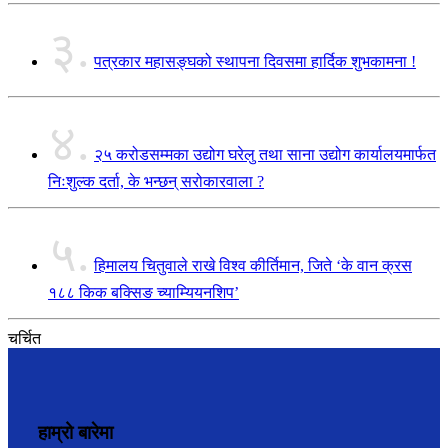
३.
पत्रकार महासङ्घको स्थापना दिवसमा हार्दिक शुभकामना !
४.
२५ करोडसम्मका उद्योग घरेलु तथा साना उद्योग कार्यालयमार्फत
निःशुल्क दर्ता, के भन्छन् सरोकारवाला ?
५.
हिमालय चितुवाले राखे विश्व कीर्तिमान, जिते ‘के वान क्रस
१८८ किक बक्सिङ च्याम्यियनशिप’
चर्चित
हाम्रो बारेमा