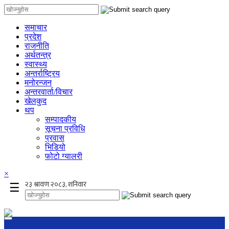
समाचार
प्रदेश
राजनीति
अर्थतन्त्र
स्वास्थ्य
अन्तर्राष्ट्रिय
मनोरन्जन
अन्तरवार्ता/विचार
खेलकुद
थप
सम्पादकीय
सूचना प्रविधि
प्रवास
भिडियो
फोटो ग्यालरी
×
☰