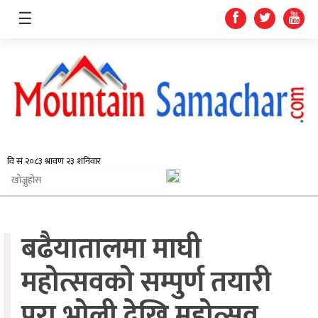
☰
समाचार
प्रदेश
राजनीति
बढैयातालमा माघी
अर्थतन्त्र
स्वास्थ्य
महोत्सवको सम्पुर्ण तयारी
अन्तर्राष्ट्रिय
पुरा,भोली देखि महोत्सव