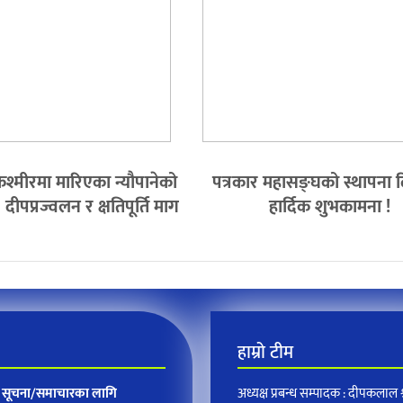
श्मीरमा मारिएका न्यौपानेको
पत्रकार महासङ्घको स्थापना
ीपप्रज्वलन र क्षतिपूर्ति माग
हार्दिक शुभकामना !
हाम्रो टीम
न, सूचना/समाचारका लागि
अध्यक्ष प्रबन्ध सम्पादक : दीपकलाल श्र