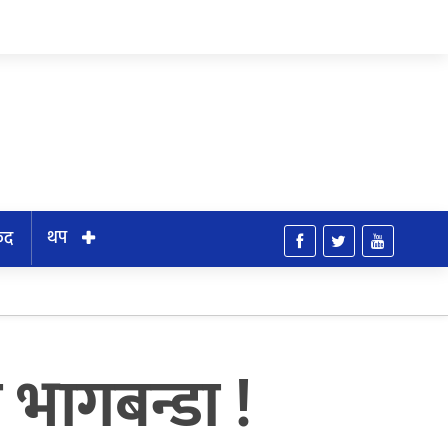
थप
ुद
 भागबन्डा !