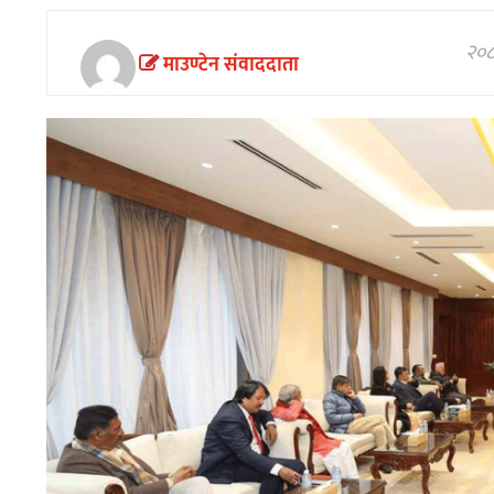
अन्तरवार्ता/
विचार
२०८
माउण्टेन संवाददाता
खेलकुद
थप