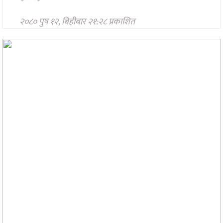
मनोरन्जन
२०८० पुष १२, बिहीबार २१:२८ प्रकाशित
अन्तरवार्ता/
विचार
खेलकुद
थप