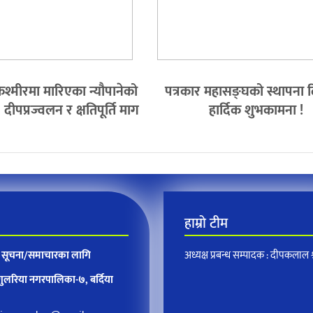
श्मीरमा मारिएका न्यौपानेको
पत्रकार महासङ्घको स्थापना
ीपप्रज्वलन र क्षतिपूर्ति माग
हार्दिक शुभकामना !
हाम्रो टीम
न, सूचना/समाचारका लागि
अध्यक्ष प्रबन्ध सम्पादक : दीपकलाल श्र
 गुलरिया नगरपालिका-७, बर्दिया