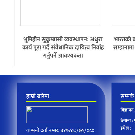
भूमिहीन सुकुम्बासी व्यवस्थापन: अधुरा
भारतको क
कार्य पूरा गर्दै संवैधानिक दायित्व निर्वाह
सम्झनामा द
गर्नुपर्ने आवश्यकता
हाम्रो बारेमा
सम्पर्क
विज्ञाप
ठेगाना :
इमेल :
कम्पनी दर्ता नम्बर: ३११२८७/७९/०८०