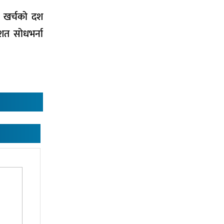
ुल खर्चको दश
िशत सोधभर्ना