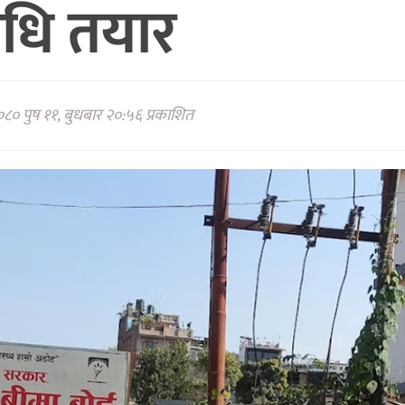
यविधि तयार
८० पुष ११, बुधबार २०:५६ प्रकाशित