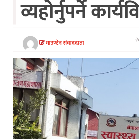
व्यहोर्नुपर्ने कार्
अन्तरवार्ता/
विचार
खेलकुद
थप
२०
माउण्टेन संवाददाता