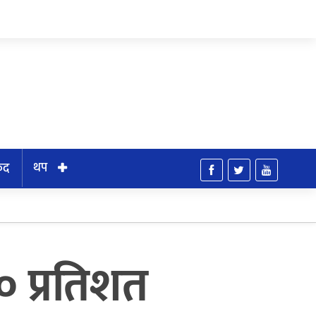
थप
ुद
१० प्रतिशत