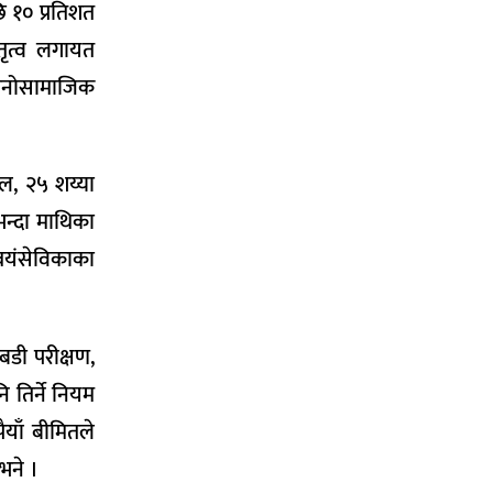
 १० प्रतिशत
ातृत्व लगायत
, मनोसामाजिक
ाल, २५ शय्या
भन्दा माथिका
्वयंसेविकाका
बडी परीक्षण,
 तिर्ने नियम
याँ बीमितले
 भने ।