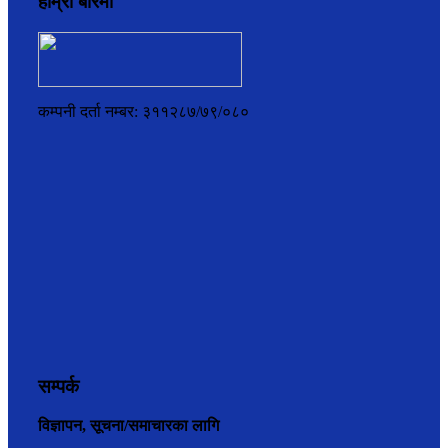
हाम्रो बारेमा
कम्पनी दर्ता नम्बर: ३११२८७/७९/०८०
सम्पर्क
विज्ञापन, सूचना/समाचारका लागि