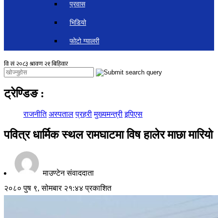
प्रवास
भिडियो
फोटो ग्यालरी
ट्रेण्डिङ
:
राजनीति
अस्पताल
प्रहरी
मुख्यमन्त्री
इपिएस
पवित्र धार्मिक स्थल रामघाटमा विष हालेर माछा मारियो
माउण्टेन संवाददाता
२०८० पुष ९, सोमबार २१:४४ प्रकाशित