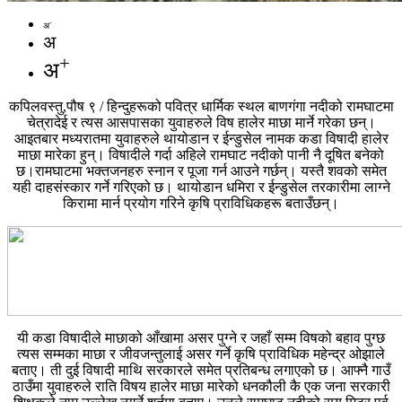
-
अ
अ
+
अ
कपिलवस्तु,पौष ९ / हिन्दुहरूको पवित्र धार्मिक स्थल बाणगंगा नदीको रामघाटमा
चेत्रादेई र त्यस आसपासका युवाहरुले विष हालेर माछा मार्ने गरेका छन्।
आइतबार मध्यरातमा युवाहरुले थायोडान र ईन्डुसेल नामक कडा विषादी हालेर
माछा मारेका हुन्। विषादीले गर्दा अहिले रामघाट नदीको पानी नै दूषित बनेको
छ।रामघाटमा भक्तजनहरु स्नान र पूजा गर्न आउने गर्छन्। यस्तै शवको समेत
यही दाहसंस्कार गर्ने गरिएको छ। थायोडान धमिरा र ईन्डुसेल तरकारीमा लाग्ने
किरामा मार्न प्रयोग गरिने कृषि प्राविधिकहरू बताउँछन्।
यी कडा विषादीले माछाको आँखामा असर पुग्ने र जहाँ सम्म विषको बहाव पुग्छ
त्यस सम्मका माछा र जीवजन्तुलाई असर गर्ने कृषि प्राविधिक महेन्द्र ओझाले
बताए। ती दुई विषादी माथि सरकारले समेत प्रतिबन्ध लगाएको छ। आफ्नै गाउँ
ठाउँमा युवाहरुले राति विषय हालेर माछा मारेको धनकौली कै एक जना सरकारी