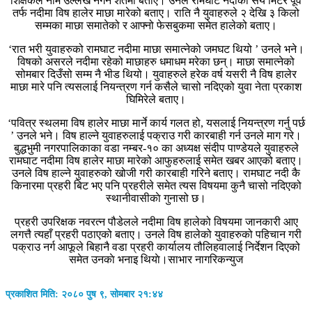
शिक्षकले नाम उल्लेख नगर्ने शर्तमा बताए। उनले रामघाट नदीको सय मिटर पूर्व
तर्फ नदीमा विष हालेर माछा मारेको बताए। राति नै युवाहरुले २ देखि ३ किलो
सम्मका माछा समातेको र आफ्नो फेसबुकमा समेत हालेको बताए।
‘रात भरी युवाहरुको रामघाट नदीमा माछा समात्नेको जमघट थियो ’ उनले भने।
विषको असरले नदीमा रहेको माछाहरु धमाधम मरेका छन्। माछा समात्नेको
सोमबार दिउँसो सम्म नै भीड थियो। युवाहरुले हरेक वर्ष यसरी नै विष हालेर
माछा मारे पनि त्यसलाई नियन्त्रण गर्न कसैले चासो नदिएको युवा नेता प्रकाश
घिमिरेले बताए।
‘पवित्र स्थलमा विष हालेर माछा मार्ने कार्य गलत हो, यसलाई नियन्त्रण गर्नु पर्छ
’ उनले भने। विष हाल्ने युवाहरुलाई पक्राउ गरी कारबाही गर्न उनले माग गरे।
बुद्धभुमी नगरपालिकाका वडा नम्बर-१० का अध्यक्ष संदीप पाण्डेयले युवाहरुले
रामघाट नदीमा विष हालेर माछा मारेको आफुहरुलाई समेत खबर आएको बताए।
उनले विष हाल्ने युवाहरुको खोजी गरी कारबाही गरिने बताए। रामघाट नदी कै
किनारमा प्रहरी बिट भए पनि प्रहरीले समेत त्यस विषयमा कुनै चासो नदिएको
स्थानीवासीकाे गुनासो छ।
प्रहरी उपरिक्षक नवरत्न पौडेलले नदीमा विष हालेको विषयमा जानकारी आए
लगत्तै त्यहाँ प्रहरी पठाएको बताए। उनले विष हालेको युवाहरुको पहिचान गरी
पक्राउ नर्ग आफूले बिहानै वडा प्रहरी कार्यालय तौलिहवालाई निर्देशन दिएको
समेत उनकाे भनाइ थियाे।साभार नागरिकन्युज
प्रकाशित मिति: २०८० पुष ९, सोमबार २१:४४