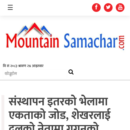
☰
समाचार
प्रदेश
राजनीति
संस्थापन इतरको भेलामा
अर्थतन्त्र
स्वास्थ्य
एकताको जोड, शेखरलाई
अन्तर्राष्ट्रिय
दलको नेतामा गगनको