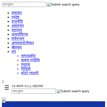
समाचार
प्रदेश
राजनीति
अर्थतन्त्र
स्वास्थ्य
अन्तर्राष्ट्रिय
मनोरन्जन
अन्तरवार्ता/विचार
खेलकुद
थप
सम्पादकीय
सूचना प्रविधि
प्रवास
भिडियो
फोटो ग्यालरी
×
☰