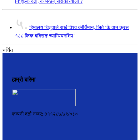
निःशुल्क दर्ता, के भन्छन् सरोकारवाला ?
५.
हिमालय चितुवाले राखे विश्व कीर्तिमान, जिते ‘के वान क्रस
१८८ किक बक्सिङ च्याम्यियनशिप’
चर्चित
हाम्रो बारेमा
कम्पनी दर्ता नम्बर: ३११२८७/७९/०८०