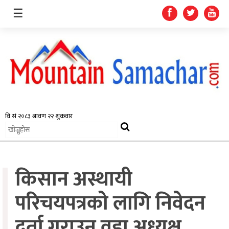
☰
समाचार
प्रदेश
राजनीति
किसान अस्थायी
अर्थतन्त्र
स्वास्थ्य
परिचयपत्रको लागि निवेदन
अन्तर्राष्ट्रिय
दर्ता गराउन वडा अध्यक्ष