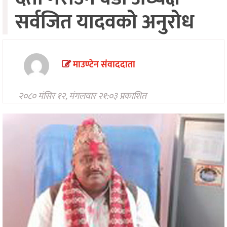
मनोरन्जन
सर्वजित यादवको अनुरोध
अन्तरवार्ता/
विचार
खेलकुद
माउण्टेन संवाददाता
थप
२०८० मंसिर १२, मंगलवार २१:०३ प्रकाशित