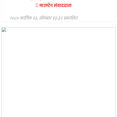
मनोरन्जन
माउण्टेन संवाददाता
अन्तरवार्ता/
२०८० कार्तिक १३, सोमबार १३:३२ प्रकाशित
विचार
खेलकुद
थप